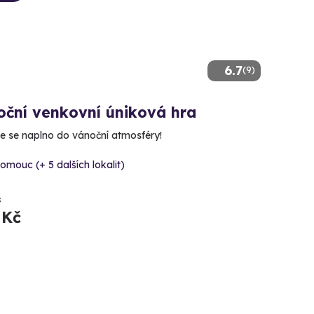
6.7
(9)
oční venkovní úniková hra
e se naplno do vánoční atmosféry!
omouc (+ 5 dalších lokalit)
č
 Kč