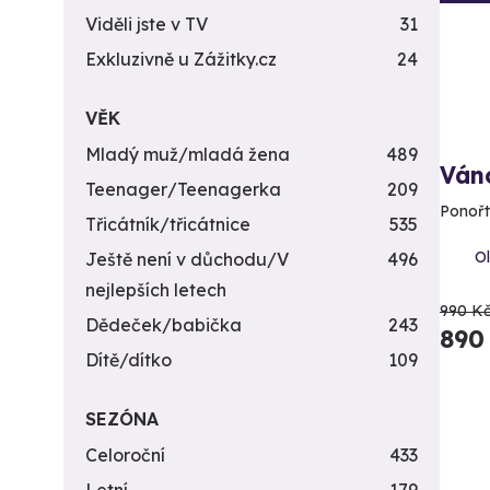
Viděli jste v TV
31
Exkluzivně u Zážitky.cz
24
VĚK
Mladý muž/mladá žena
489
Ván
Teenager/Teenagerka
209
Ponořt
Třicátník/třicátnice
535
Ol
Ještě není v důchodu/V
496
nejlepších letech
990 K
Dědeček/babička
243
890
Dítě/dítko
109
SEZÓNA
Celoroční
433