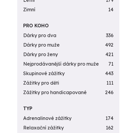
Letní
179
Zimní
14
PRO KOHO
Dárky pro dva
336
Dárky pro muže
492
Dárky pro ženy
421
Nejprodávanější dárky pro muže
71
Skupinové zážitky
443
Zážitky pro děti
111
Zážitky pro handicapované
246
TYP
Adrenalinové zážitky
174
Relaxační zážitky
162