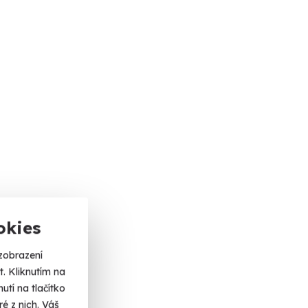
okies
zobrazení
. Kliknutím na
tí na tlačítko
é z nich. Váš