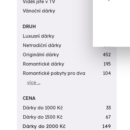
Viděli jste v TV
31
Vánoční dárky
311
DRUH
Luxusní dárky
142
Netradiční dárky
353
Originální dárky
452
Romantické dárky
195
Romantické pobyty pro dva
104
více …
CENA
Dárky do 1000 Kč
33
Dárky do 1500 Kč
67
Dárky do 2000 Kč
149