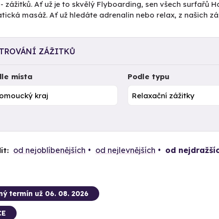
- zážitků. Ať už je to skvělý Flyboarding, sen všech surfař
ická masáž. Ať už hledáte adrenalin nebo relax, z našich záž
LTROVÁNÍ ZÁŽITKŮ
le místa
Podle typu
od nejoblíbenějších
od nejlevnějších
od nejdražší
it:
ný termín už 06. 08. 2026
CE