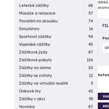
dárků 
Letecké zážitky
68
aromat
Masáže a relaxace
57
Povolání na zkoušku
74
FI
Simulátory
16
Sportovní zážitky
94
Pod
Vojenské zážitky
45
Zážitkové jízdy
87
Zážitkové pobyty
126
Zážitky na doma
20
Seřad
Zážitky se zvířaty
12
Zážitky ve virtuální realitě
3
Únikové hry
42
Vol
Zážitky v akci
93
AK
Novinka
87