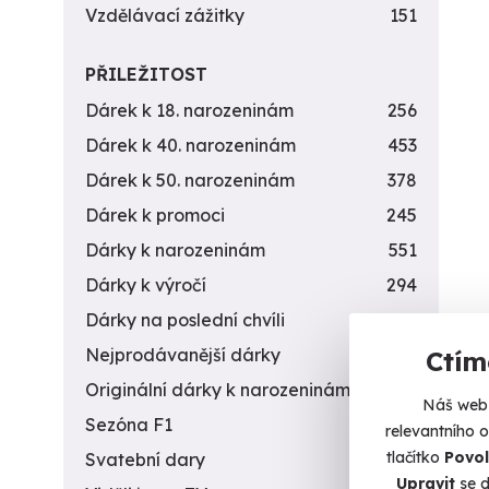
Vzdělávací zážitky
151
PŘILEŽITOST
Dárek k 18. narozeninám
256
Dárek k 40. narozeninám
453
Dárek k 50. narozeninám
378
Dárek k promoci
245
Dárky k narozeninám
551
Dárky k výročí
294
Dárky na poslední chvíli
450
Nejprodávanější dárky
56
Ctím
Originální dárky k narozeninám
422
Náš web 
Sezóna F1
4
relevantního 
tlačítko
Povol
Svatební dary
196
Upravit
se d