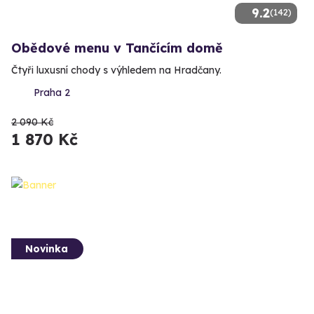
9.2
(142)
Obědové menu v Tančícím domě
Čtyři luxusní chody s výhledem na Hradčany.
Praha 2
2 090 Kč
1 870 Kč
Novinka