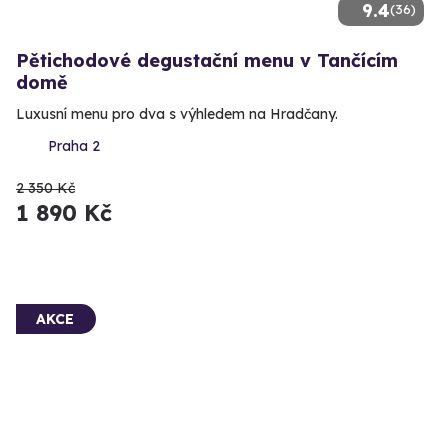
9.4
(36)
Pětichodové degustační menu v Tančícím
domě
Luxusní menu pro dva s výhledem na Hradčany.
Praha 2
2 350 Kč
1 890 Kč
AKCE