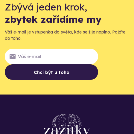
Zbývá jeden krok,
zbytek zařídíme my
Váš e-mail je vstupenka do světa, kde se žije naplno. Pojďte
do toho.
Chci být u toho