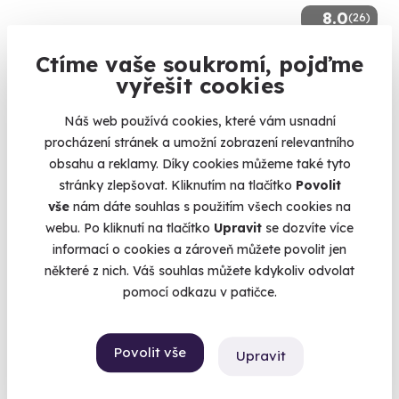
8.0
(26)
Ctíme vaše soukromí, pojďme
Venkovní úniková hra: Romantika v Praze
vyřešit cookies
Nechte se unášet Prahou...
Praha 2
Náš web používá cookies, které vám usnadní
procházení stránek a umožní zobrazení relevantního
1 050 Kč
obsahu a reklamy. Díky cookies můžeme také tyto
950 Kč
stránky zlepšovat. Kliknutím na tlačítko
Povolit
vše
nám dáte souhlas s použitím všech cookies na
webu. Po kliknutí na tlačítko
Upravit
se dozvíte více
informací o cookies a zároveň můžete povolit jen
některé z nich. Váš souhlas můžete kdykoliv odvolat
Volný termín už 08. 08. 2026
pomocí odkazu v patičce.
AKCE
Povolit vše
Upravit