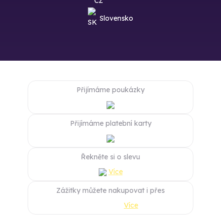
Slovensko
Přijímáme poukázky
Přijímáme platební karty
Řekněte si o slevu
Více
Zážitky můžete nakupovat i přes
Více