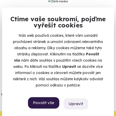
Ctíme vaše soukromí, pojďme
Na
heureka.cz
máme
vyřešit cookies
96% spokojenost zákazníků.
Náš web používá cookies, které vám usnadní
procházení stránek a umožní zobrazení relevantního
Co si o nás myslí
obsahu a reklamy. Díky cookies můžeme také tyto
stránky zlepšovat. Kliknutím na tlačítko
Povolit
Zobraz ohlasy
vše
nám dáte souhlas s použitím všech cookies na
webu. Po kliknutí na tlačítko
Upravit
se dozvíte více
Vše umíme pojistit
informací o cookies a zároveň můžete povolit jen
některé z nich. Váš souhlas můžete kdykoliv odvolat
pomocí odkazu v patičce.
Jeden nikdy neví. Máme nejvyšší
úrazové pojištění z nabídky zážitkových
agentur.
Povolit vše
Upravit
Vše o pojištění