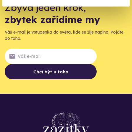
Zbývá jeden krok,
zbytek zařídíme my
Váš e-mail je vstupenka do světa, kde se žije naplno. Pojďte
do toho.
Chci být u toho