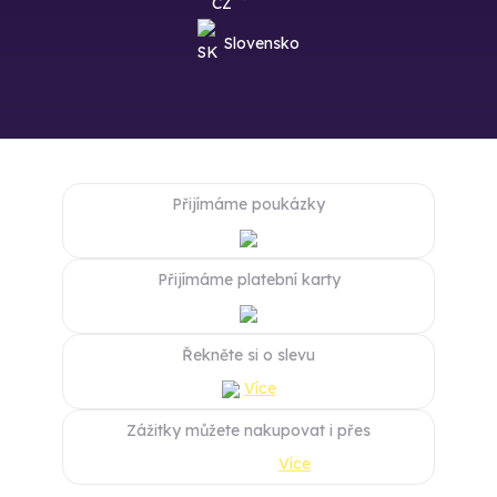
Slovensko
Přijímáme poukázky
Přijímáme platební karty
Řekněte si o slevu
Více
Zážitky můžete nakupovat i přes
Více