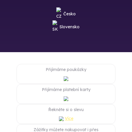
Česko
Slovensko
Přijímáme poukázky
Přijímáme platební karty
Řekněte si o slevu
Více
Zážitky můžete nakupovat i přes