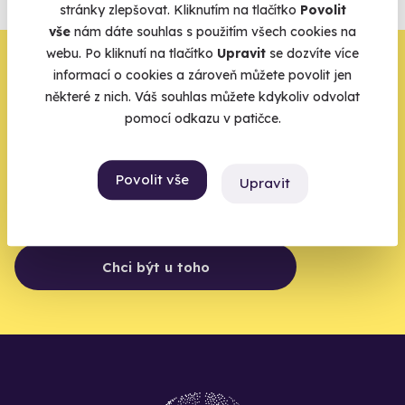
stránky zlepšovat. Kliknutím na tlačítko
Povolit
Vše o pojištění
vše
nám dáte souhlas s použitím všech cookies na
webu. Po kliknutí na tlačítko
Upravit
se dozvíte více
Zbývá jeden krok,
informací o cookies a zároveň můžete povolit jen
některé z nich. Váš souhlas můžete kdykoliv odvolat
zbytek zařídíme my
pomocí odkazu v patičce.
Váš e-mail je vstupenka do světa, kde se žije naplno. Pojďte
do toho.
Povolit vše
Upravit
Chci být u toho