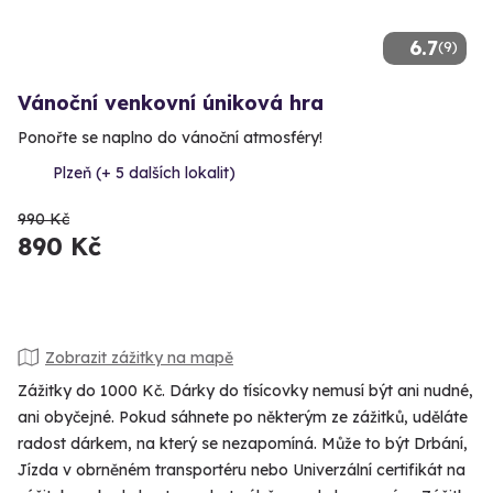
6.7
(9)
Vánoční venkovní úniková hra
Ponořte se naplno do vánoční atmosféry!
Plzeň (+ 5 dalších lokalit)
990 Kč
890 Kč
Zobrazit zážitky na mapě
Zážitky do 1000 Kč. Dárky do tísícovky nemusí být ani nudné,
ani obyčejné. Pokud sáhnete po některým ze zážitků, uděláte
radost dárkem, na který se nezapomíná. Může to být Drbání,
Jízda v obrněném transportéru nebo Univerzální certifikát na