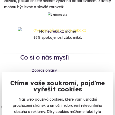
zážitek, pokud chcete nechat výběr na obdarovaném. Zážitky
mohou být levné a skvělé zároveň!
Na
heureka.cz
máme
96% spokojenost zákazníků.
Co si o nás myslí
Zobraz ohlasy
Ctíme vaše soukromí, pojďme
Vše umíme pojistit
vyřešit cookies
Jeden nikdy neví. Máme nejvyšší
Náš web používá cookies, které vám usnadní
procházení stránek a umožní zobrazení relevantního
úrazové pojištění z nabídky zážitkových
obsahu a reklamy. Díky cookies můžeme také tyto
agentur.