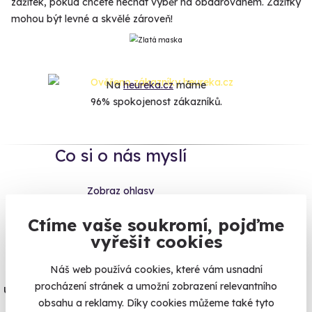
zážitek, pokud chcete nechat výběr na obdarovaném. Zážitky
mohou být levné a skvělé zároveň!
Na
heureka.cz
máme
96% spokojenost zákazníků.
Co si o nás myslí
Zobraz ohlasy
Ctíme vaše soukromí, pojďme
Vše umíme pojistit
vyřešit cookies
Jeden nikdy neví. Máme nejvyšší
Náš web používá cookies, které vám usnadní
procházení stránek a umožní zobrazení relevantního
úrazové pojištění z nabídky zážitkových
obsahu a reklamy. Díky cookies můžeme také tyto
agentur.