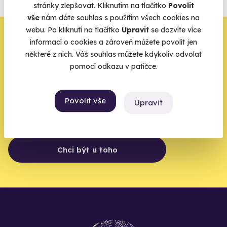
stránky zlepšovat. Kliknutím na tlačítko
Povolit
Vše o pojištění
vše
nám dáte souhlas s použitím všech cookies na
webu. Po kliknutí na tlačítko
Upravit
se dozvíte více
Zbývá jeden krok,
informací o cookies a zároveň můžete povolit jen
některé z nich. Váš souhlas můžete kdykoliv odvolat
zbytek zařídíme my
pomocí odkazu v patičce.
Váš e-mail je vstupenka do světa, kde se žije naplno. Pojďte
do toho.
Povolit vše
Upravit
Chci být u toho