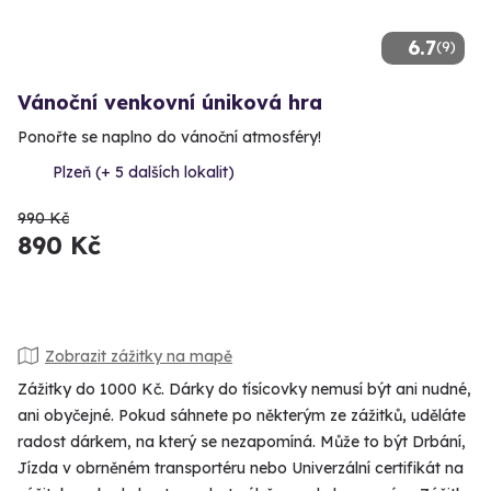
6.7
(9)
Vánoční venkovní úniková hra
Ponořte se naplno do vánoční atmosféry!
Plzeň (+ 5 dalších lokalit)
990 Kč
890 Kč
Zobrazit zážitky na mapě
Zážitky do 1000 Kč. Dárky do tísícovky nemusí být ani nudné,
ani obyčejné. Pokud sáhnete po některým ze zážitků, uděláte
radost dárkem, na který se nezapomíná. Může to být Drbání,
Jízda v obrněném transportéru nebo Univerzální certifikát na