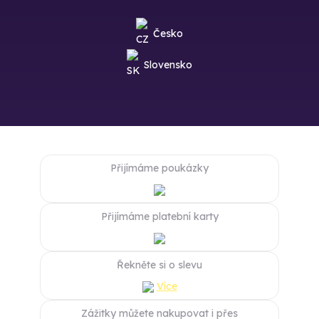
Česko
Slovensko
Přijímáme poukázky
Přijímáme platební karty
Řekněte si o slevu
Více
Zážitky můžete nakupovat i přes