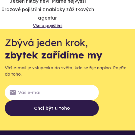
Jeden nikdy neví. Máme nejvyšší
úrazové pojištění z nabídky zážitkových
agentur.
Vše o pojištění
Zbývá jeden krok,
zbytek zařídíme my
Váš e-mail je vstupenka do světa, kde se žije naplno. Pojďte
do toho.
Chci být u toho