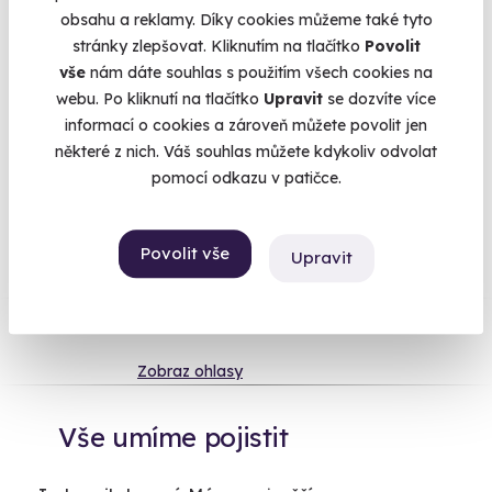
kterým vyjádří, jak jsou na Vás pyšní a jak jsou vlastně rádi,
obsahu a reklamy. Díky cookies můžeme také tyto
že jste tu školu už konečně dodělali. Hledají něco neobvyklého
stránky zlepšovat. Kliknutím na tlačítko
Povolit
a originálního, něco, na co budete dlouho vzpomínat a něco,
vše
nám dáte souhlas s použitím všech cookies na
co vám zůstane, stejně jako titul, celý život.
webu. Po kliknutí na tlačítko
Upravit
se dozvíte více
informací o cookies a zároveň můžete povolit jen
některé z nich. Váš souhlas můžete kdykoliv odvolat
pomocí odkazu v patičce.
Na
heureka.cz
máme
96% spokojenost zákazníků.
Povolit vše
Upravit
Co si o nás myslí
Zobraz ohlasy
Vše umíme pojistit