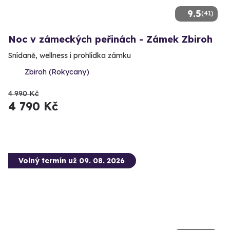
9.5
(41)
Noc v zámeckých peřinách - Zámek Zbiroh
Snídaně, wellness i prohlídka zámku
Zbiroh (Rokycany)
4 990 Kč
4 790 Kč
Volný termín už 09. 08. 2026