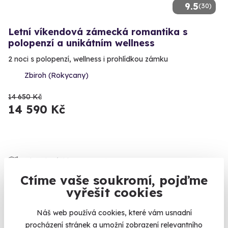
9.5
(30)
Letní víkendová zámecká romantika s
polopenzí a unikátním wellness
2 noci s polopenzí, wellness i prohlídkou zámku
Zbiroh (Rokycany)
14 650 Kč
14 590 Kč
Zobrazit zážitky na mapě
Po mnoha letech studia, zkoušek a po odevzdání diplomové
Ctíme vaše soukromí, pojďme
práce konečně zasloužená odměna. Promoce je chvíle, kdy
vyřešit cookies
jedna životní epocha končí, rodiče a prarodiče se dmou
pýchou, někteří spolužáci jsou navlečení do obleků a šatu z
Náš web používá cookies, které vám usnadní
tanečních a příbuzní by rádi koupili nějaký dárek. Dárek,
procházení stránek a umožní zobrazení relevantního