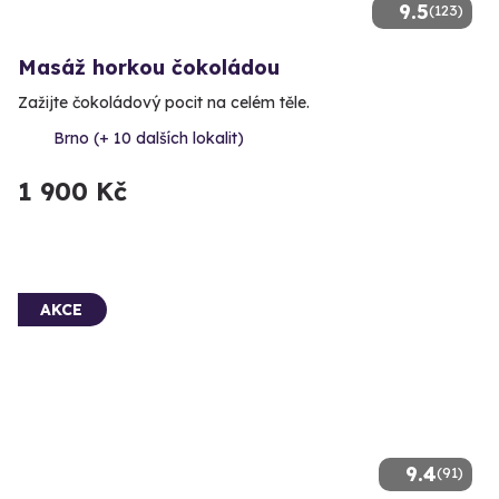
9.5
(123)
Masáž horkou čokoládou
Zažijte čokoládový pocit na celém těle.
Brno (+ 10 dalších lokalit)
1 900 Kč
AKCE
9.4
(91)