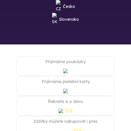
Česko
Slovensko
Přijímáme poukázky
Přijímáme platební karty
Řekněte si o slevu
Více
Zážitky můžete nakupovat i přes
Více