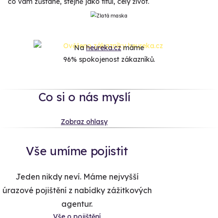
co vám zůstane, stejně jako titul, celý život.
Na
heureka.cz
máme
96% spokojenost zákazníků.
Co si o nás myslí
Zobraz ohlasy
Vše umíme pojistit
Jeden nikdy neví. Máme nejvyšší
úrazové pojištění z nabídky zážitkových
agentur.
Vše o pojištění