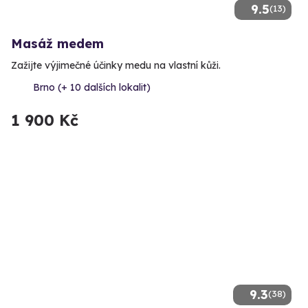
9.5
(13)
Masáž medem
Zažijte výjimečné účinky medu na vlastní kůži.
Brno (+ 10 dalších lokalit)
1 900 Kč
9.3
(38)