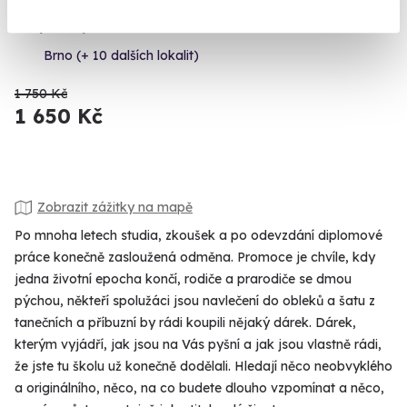
Zažijte Thajsko na vlastní kůži.
Brno (+ 10 dalších lokalit)
1 750 Kč
1 650 Kč
Zobrazit zážitky na mapě
Po mnoha letech studia, zkoušek a po odevzdání diplomové
práce konečně zasloužená odměna. Promoce je chvíle, kdy
jedna životní epocha končí, rodiče a prarodiče se dmou
pýchou, někteří spolužáci jsou navlečení do obleků a šatu z
tanečních a příbuzní by rádi koupili nějaký dárek. Dárek,
kterým vyjádří, jak jsou na Vás pyšní a jak jsou vlastně rádi,
že jste tu školu už konečně dodělali. Hledají něco neobvyklého
a originálního, něco, na co budete dlouho vzpomínat a něco,