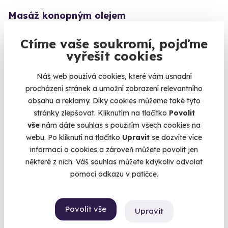
Masáž konopným olejem
Travička zelená to je moje potěšení.
Ctíme vaše soukromí, pojďme
Brno (+ 10 dalších lokalit)
vyřešit cookies
1 940 Kč
Náš web používá cookies, které vám usnadní
procházení stránek a umožní zobrazení relevantního
obsahu a reklamy. Díky cookies můžeme také tyto
stránky zlepšovat. Kliknutím na tlačítko
Povolit
vše
nám dáte souhlas s použitím všech cookies na
AKCE
webu. Po kliknutí na tlačítko
Upravit
se dozvíte více
informací o cookies a zároveň můžete povolit jen
některé z nich. Váš souhlas můžete kdykoliv odvolat
pomocí odkazu v patičce.
9.6
(104)
Povolit vše
Upravit
Thajská masáž