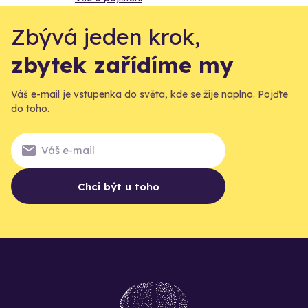
Zbývá jeden krok,
zbytek zařídíme my
Váš e-mail je vstupenka do světa, kde se žije naplno. Pojďte
do toho.
Chci být u toho