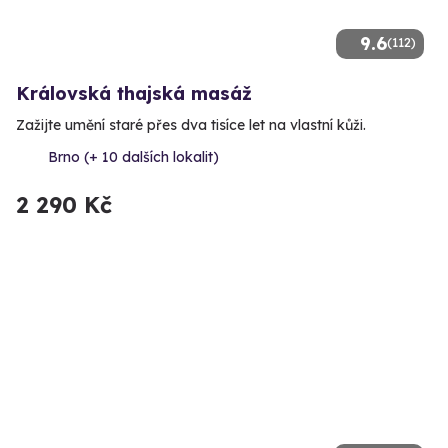
9.6
(112)
Královská thajská masáž
Zažijte umění staré přes dva tisíce let na vlastní kůži.
Brno (+ 10 dalších lokalit)
2 290 Kč