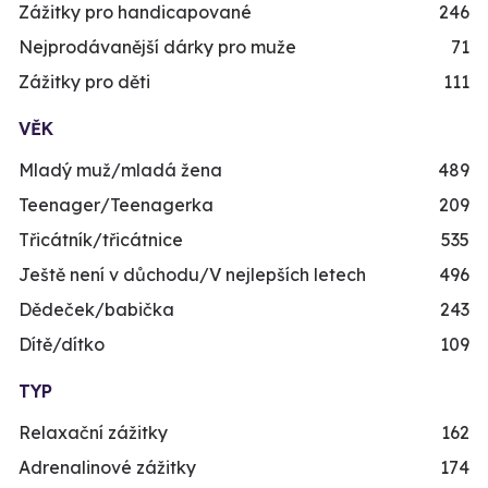
Zážitky pro handicapované
246
Nejprodávanější dárky pro muže
71
Zážitky pro děti
111
VĚK
Mladý muž/mladá žena
489
Teenager/Teenagerka
209
Třicátník/třicátnice
535
Ještě není v důchodu/V nejlepších letech
496
Dědeček/babička
243
Dítě/dítko
109
TYP
Relaxační zážitky
162
Adrenalinové zážitky
174