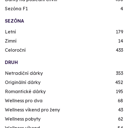
Sezóna F1
4
SEZÓNA
Letní
179
Zimní
14
Celoroční
433
DRUH
Netradiční dárky
353
Originální dárky
452
Romantické dárky
195
Wellness pro dva
68
Wellness víkend pro ženy
43
Wellness pobyty
62
Wellness víkend
54