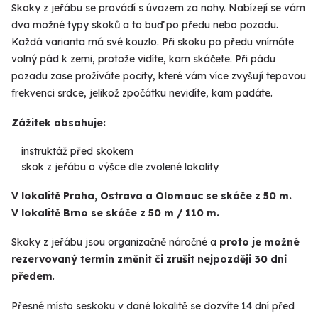
Skoky z jeřábu se provádí s úvazem za nohy. Nabízejí se vám
dva možné typy skoků a to buď po předu nebo pozadu.
Každá varianta má své kouzlo. Při skoku po předu vnímáte
volný pád k zemi, protože vidíte, kam skáčete. Při pádu
pozadu zase prožíváte pocity, které vám více zvyšují tepovou
frekvenci srdce, jelikož zpočátku nevidíte, kam padáte.
Zážitek obsahuje:
instruktáž před skokem
skok z jeřábu o výšce dle zvolené lokality
V lokalitě Praha, Ostrava a Olomouc se skáče z 50 m.
V lokalitě Brno se skáče z 50 m / 110 m.
Skoky z jeřábu jsou organizačně náročné a
proto je možné
rezervovaný termín změnit či zrušit nejpozději 30 dní
předem
.
Přesné místo seskoku v dané lokalitě se dozvíte 14 dní před