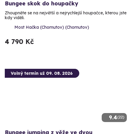
Bungee skok do houpačky
Zhoupněte se na největší a nejrychlejší houpačce, kterou jste
kdy viděli.
Most Hačka (Chomutov) (Chomutov)
4 790 Kč
Volný termín už 09. 08. 2026
9.4
(22)
Bungee jumping z věže ve dvou