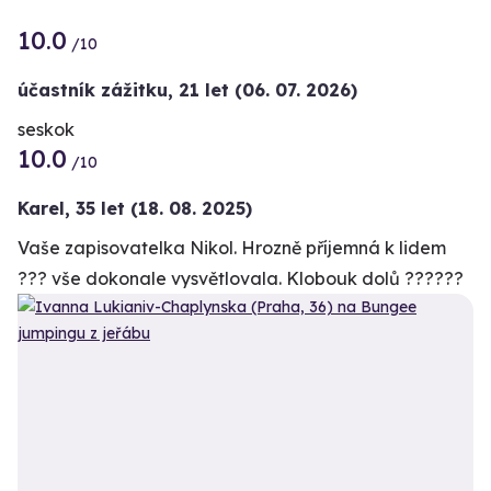
10.0
/10
účastník zážitku
,
21 let
(06. 07. 2026)
seskok
10.0
/10
Karel,
35 let
(18. 08. 2025)
Vaše zapisovatelka Nikol. Hrozně příjemná k lidem
??? vše dokonale vysvětlovala. Klobouk dolů ??????