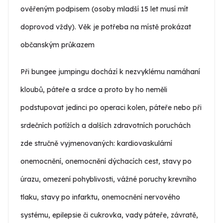
ověřeným podpisem (osoby mladší 15 let musí mít
doprovod vždy). Věk je potřeba na místě prokázat
občanským průkazem
Při bungee jumpingu dochází k nezvyklému namáhaní
kloubů, páteře a srdce a proto by ho neměli
podstupovat jedinci po operaci kolen, páteře nebo při
srdečních potížích a dalších zdravotních poruchách
zde stručně vyjmenovaných: kardiovaskulární
onemocnění, onemocnění dýchacích cest, stavy po
úrazu, omezení pohyblivosti, vážné poruchy krevního
tlaku, stavy po infarktu, onemocnění nervového
systému, epilepsie či cukrovka, vady páteře, závratě,