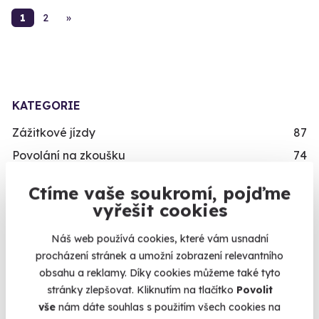
1
2
»
KATEGORIE
Zážitkové jízdy
87
Povolání na zkoušku
74
Letecké zážitky
68
Ctíme vaše soukromí, pojďme
Masáže a relaxace
57
Kalendář volných
vyřešit cookies
Gurmánské zážitky
111
termínů
Náš web používá cookies, které vám usnadní
Sportovní zážitky
94
procházení stránek a umožní zobrazení relevantního
Termíny pro zvolenou variantu:
Zážitkové pobyty
126
obsahu a reklamy. Díky cookies můžeme také tyto
stránky zlepšovat. Kliknutím na tlačítko
Povolit
Vojenské zážitky
45
vše
nám dáte souhlas s použitím všech cookies na
Zážitky se zvířaty
12