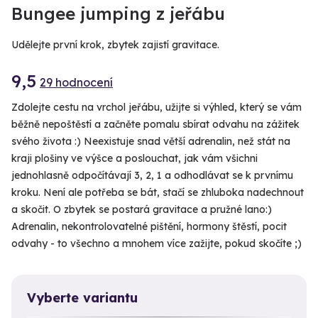
Bungee jumping z jeřábu
Udělejte první krok, zbytek zajistí gravitace.
9,5
29 hodnocení
Zdolejte cestu na vrchol jeřábu, užijte si výhled, který se vám
běžně nepoštěstí a začněte pomalu sbírat odvahu na zážitek
svého života :) Neexistuje snad větší adrenalin, než stát na
kraji plošiny ve výšce a poslouchat, jak vám všichni
jednohlasně odpočítávají 3, 2, 1 a odhodlávat se k prvnímu
kroku. Není ale potřeba se bát, stačí se zhluboka nadechnout
a skočit. O zbytek se postará gravitace a pružné lano:)
Adrenalin, nekontrolovatelné pištění, hormony štěstí, pocit
odvahy - to všechno a mnohem více zažijte, pokud skočíte ;)
Vyberte variantu