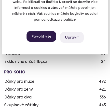
webu. Po kliknutí na tlačítko
Upravit
se dozvíte více
Únikové hry
42
informací o cookies a zároveň můžete povolit jen
Chcete rezervovat termín?
některé z nich. Váš souhlas můžete kdykoliv odvolat
Zážitky ve virtuální realitě
3
Objednat poukaz
pomocí odkazu v patičce.
Zážitky na doma
20
Objednejte poukaz na zážitek a termín si
Dárkové balíčky
10
rezervujte vy nebo obdarovaný později.
Povolit vše
Upravit
Simulátory
16
Již mám poukaz
Zážitky v akci
93
Novinka
87
Exkluzivně u Zážitky.cz
24
PRO KOHO
Dárky pro muže
492
Dárky pro ženy
421
Dárky pro dva
336
Skupinové zážitky
443