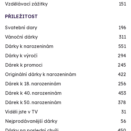
Vzdělávací zážitky
151
PŘILEŽITOST
Svatební dary
196
Vánoční dárky
311
Dárky k narozeninám
551
Dárky k výročí
294
Dárek k promoci
245
Originální dárky k narozeninám
422
Dárek k 18. narozeninám
256
Dárek k 40. narozeninám
453
Dárek k 50. narozeninám
378
Viděli jste v TV
31
Nejprodávanější dárky
56
Dárky na poslední chvíli
450