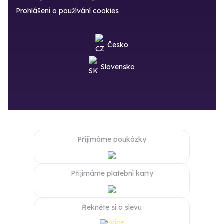
Prohlášení o používání cookies
Česko
Slovensko
Přijímáme poukázky
Přijímáme platební karty
Řekněte si o slevu
Více