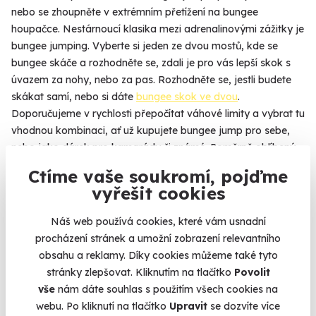
nebo se zhoupněte v extrémním přetížení na bungee
houpačce. Nestárnoucí klasika mezi adrenalinovými zážitky je
bungee jumping. Vyberte si jeden ze dvou mostů, kde se
bungee skáče a rozhodněte se, zdali je pro vás lepší skok s
úvazem za nohy, nebo za pas. Rozhodněte se, jestli budete
skákat samí, nebo si dáte
bungee skok ve dvou
.
Doporučujeme v rychlosti přepočítat váhové limity a vybrat tu
vhodnou kombinaci, ať už kupujete bungee jump pro sebe,
nebo jako dárek pro kamarády či známé. Poměrně oblíbený
je bungee jumping jako
svatební dar
. Muž, který se rozhodne
Ctíme vaše soukromí, pojďme
vstoupit na dráhu manžela a žena, která se s ním rozhodne
vyřešit cookies
svůj život spojit, pak mohou ruku v ruce, bok po boku,
vyzkoušet vzrušení a adrenalin při společném kroku za hranu
Náš web používá cookies, které vám usnadní
mostní konstrukce.
Více
procházení stránek a umožní zobrazení relevantního
obsahu a reklamy. Díky cookies můžeme také tyto
stránky zlepšovat. Kliknutím na tlačítko
Povolit
vše
nám dáte souhlas s použitím všech cookies na
Na
heureka.cz
máme
webu. Po kliknutí na tlačítko
Upravit
se dozvíte více
96% spokojenost zákazníků.