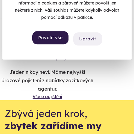
informací o cookies a zároveň můžete povolit jen
některé z nich. Váš souhlas můžete kdykoliv odvolat
pomocí odkazu v patičce.
Co si o nás myslí
Povolit vše
Zobraz ohlasy
Upravit
Vše umíme pojistit
Jeden nikdy neví. Máme nejvyšší
úrazové pojištění z nabídky zážitkových
agentur.
Vše o pojištění
Zbývá jeden krok,
zbytek zařídíme my