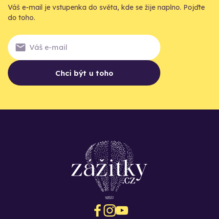
Váš e-mail je vstupenka do světa, kde se žije naplno. Pojďte
do toho.
Chci být u toho