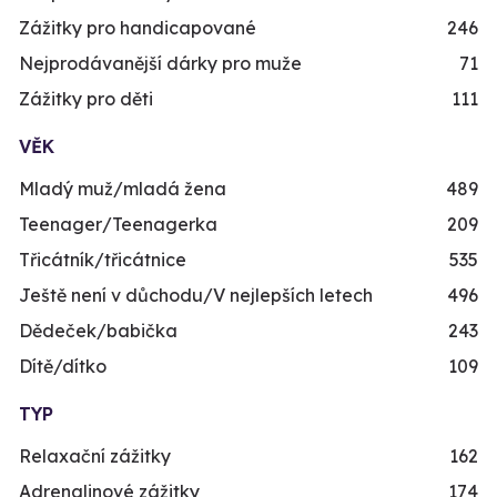
Zážitky pro handicapované
246
Nejprodávanější dárky pro muže
71
Zážitky pro děti
111
VĚK
Mladý muž/mladá žena
489
Teenager/Teenagerka
209
Třicátník/třicátnice
535
Ještě není v důchodu/V nejlepších letech
496
Dědeček/babička
243
Dítě/dítko
109
TYP
Relaxační zážitky
162
Adrenalinové zážitky
174