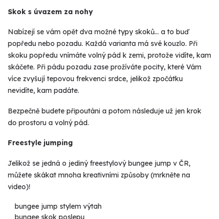
Skok s úvazem za nohy
Nabízejí se vám opět dva možné typy skoků… a to buď
popředu nebo pozadu. Každá varianta má své kouzlo. Při
skoku popředu vnímáte volný pád k zemi, protože vidíte, kam
skáčete. Při pádu pozadu zase prožíváte pocity, které Vám
více zvyšují tepovou frekvenci srdce, jelikož zpočátku
nevidíte, kam padáte.
Bezpečně budete připoutáni a potom následuje už jen krok
do prostoru a volný pád.
Freestyle jumping
Jelikož se jedná o jediný freestylový bungee jump v ČR,
můžete skákat mnoha kreativními způsoby (mrkněte na
video)!
bungee jump stylem výtah
bungee skok poslepu