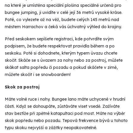
na které je umístěna speciální plošina speciálně určená pro
bungee jumping, ji uvidíte v celé její 36 metrů vysoké kráse.
Poté, co vylezete až na věž, budete celých 145 metrů nad
městem Harrachov a čeká vás úchvatný výhled do krajiny.
Před seskokem sepíšete registraci, kde potvrdíte svým
podpisem, že budete respektovat pravidla během a po
seskoku. Poté si dohodnete, kterým typem úvazu chcete
skočit. Skáče se s úvazem za nohy nebo za postroj, můžete
skákat salta popředu či pozadu a pokud skáčete v zimě,
můžete skočit i se snowboardem!
Skok za postroj
Máte volné ruce i nohy. Bungee lano máte uchycené v hrudní
části. Když se dohoupáte, zůstáváte viset vsedě. Zažíváte
stav beztíže při zpětné katapultaci pod most. Máte na výběr
skok popředu nebo pozadu. Tepová frekvence bývá u tohoto
typu skoku nejvyšší a zážitky neopakovatelné.