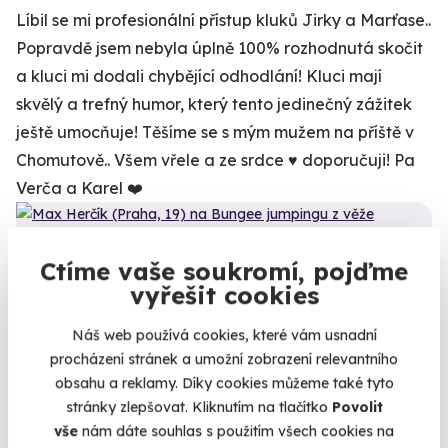
Líbil se mi profesionální přístup kluků Jirky a Marťase..
Popravdě jsem nebyla úplně 100% rozhodnutá skočit
a kluci mi dodali chybějící odhodlání! Kluci mají
skvělý a trefný humor, který tento jedinečný zážitek
ještě umocňuje! Těšíme se s mým mužem na příště v
Chomutově.. Všem vřele a ze srdce ♥️ doporučuji! Pa
Verča a Karel ❤️
Ctíme vaše soukromí, pojďme
Kalendář volných
vyřešit cookies
termínů
Náš web používá cookies, které vám usnadní
procházení stránek a umožní zobrazení relevantního
Termíny pro zvolenou variantu:
obsahu a reklamy. Díky cookies můžeme také tyto
stránky zlepšovat. Kliknutím na tlačítko
Povolit
10.0
+4
/10
vše
nám dáte souhlas s použitím všech cookies na