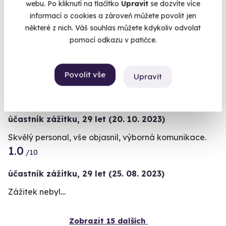
webu. Po kliknutí na tlačítko
Upravit
se dozvíte více
Max,
19 let
(05. 04. 2026)
informací o cookies a zároveň můžete povolit jen
Chcete rezervovat termín?
některé z nich. Váš souhlas můžete kdykoliv odvolat
Prostředí, přístup, adrenalin
Objednat poukaz
10.0
pomocí odkazu v patičce.
/10
Objednejte poukaz na zážitek a termín si
Radek,
23 let
(27. 04. 2025)
rezervujte vy nebo obdarovaný později.
Povolit vše
Upravit
svoboda v onen moment
Již mám poukaz
7.0
/10
účastník zážitku
,
29 let
(20. 10. 2023)
Skvělý personal, vše objasnil, výborná komunikace.
1.0
/10
účastník zážitku
,
29 let
(25. 08. 2023)
Zážitek nebyl…
Zobrazit 15 dalších