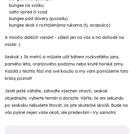
bungee na svíčku
salto vpřed či vzad
bungee pád důvěry (pozadu)
bungee skok s roztaženýma rukama (tj. acapulco)
A mnoho dalších variant - záleží jen na vás a na dohodě na
místě! :)
Seskok z 36 metrů si můžete užít během rozkvetlého jara,
parného léta, oranžového podzimu nebo kruté horské zimy.
Každá z těchto fází má své kouzlo a my vám pomůžeme tyto
krásy poznat!
Jestli ještě váháte, zahoďte všechen strach, seskok
objednejte, vyberte termín a dorazte. Věřte, že ani sekundu
po seskoku nebudete litovat, že jste skutečně skočili. Bude na
vás pyšné nejen vaše okolí, ale především i Vy samotní.