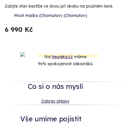
Zažijte stav beztíže ve dvou při skoku na pružném laně.
Most Hačka (Chomutov) (Chomutov)
6 990 Kč
Na
heureka.cz
máme
96% spokojenost zákazníků.
Co si o nás myslí
Zobraz ohlasy
Vše umíme pojistit