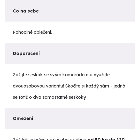
Co na sebe
Pohodlné oblečení.
Doporučení
Zažijte seskok se svým kamarádem a využijte
dvouosobovou variantu! Skočíte si každý sám - jedná
se totiž o dva samostatné seskoky.
Omezení
Zážitek je určen pro osoby s váhou
od 50 kg do 120