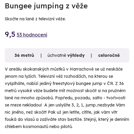
VIDEO
VIDEO
Bungee jumping z věže
Skočte na laně z televizní věže.
9,5
53 hodnocení
36 metrů
úchvatné
výhledy
celoročně
V areálu skokanských můstků v Harrachově se už neskáče
jenom na lyžích. Televizní věž rozhodčích, na kterou se
vyšplháte, nabízí jediný freestylový bungee jump v ČR. Z 36
metrů vysoké věže budete mít možnost skočit si na pružném
laně na mnoho způsobů. Popředu, pozadu, salto - tvořivosti
se meze nekladou! A jen uslyšíte 3, 2, 1, jump..nezbyde Vám
nic jiného, než skočit! Pak už jen letíte, cítíte, jak vám vítr
fouká do vlasů a zažíváte stav beztíže. Stejný, který je denním
chlebem kosmonautů nebo pilotů.