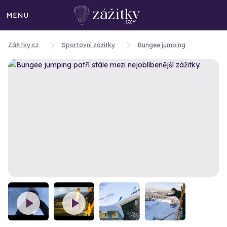
MENU
Zážitky.cz
Sportovní zážitky
Bungee jumping