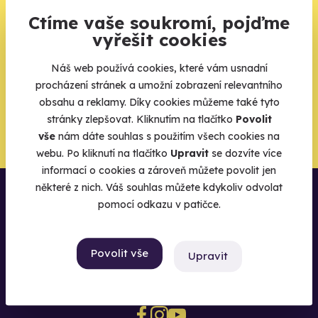
Ctíme vaše soukromí, pojďme
Váš e-mail je vstupenka do světa, kde se žije naplno. Pojďte
do toho.
vyřešit cookies
Náš web používá cookies, které vám usnadní
procházení stránek a umožní zobrazení relevantního
obsahu a reklamy. Díky cookies můžeme také tyto
Chci být u toho
stránky zlepšovat. Kliknutím na tlačítko
Povolit
vše
nám dáte souhlas s použitím všech cookies na
webu. Po kliknutí na tlačítko
Upravit
se dozvíte více
informací o cookies a zároveň můžete povolit jen
některé z nich. Váš souhlas můžete kdykoliv odvolat
pomocí odkazu v patičce.
Povolit vše
Upravit