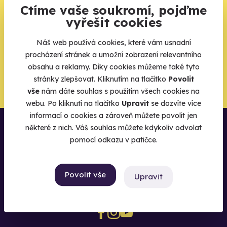
Váš e-mail je vstupenka do světa, kde se žije naplno. Pojďte
Ctíme vaše soukromí, pojďme
do toho.
vyřešit cookies
Náš web používá cookies, které vám usnadní
procházení stránek a umožní zobrazení relevantního
obsahu a reklamy. Díky cookies můžeme také tyto
Chci být u toho
stránky zlepšovat. Kliknutím na tlačítko
Povolit
vše
nám dáte souhlas s použitím všech cookies na
webu. Po kliknutí na tlačítko
Upravit
se dozvíte více
informací o cookies a zároveň můžete povolit jen
některé z nich. Váš souhlas můžete kdykoliv odvolat
pomocí odkazu v patičce.
Povolit vše
Upravit