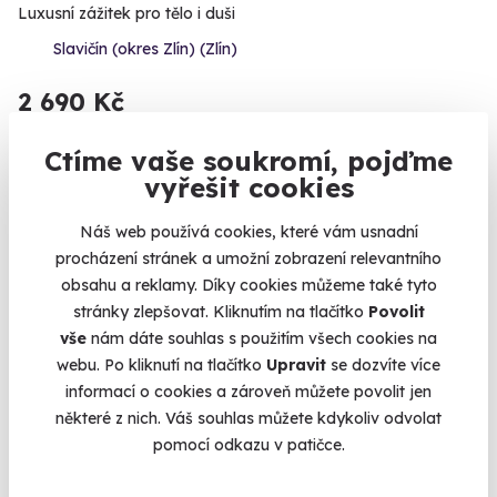
Luxusní zážitek pro tělo i duši
Slavičín (okres Zlín) (Zlín)
2 690 Kč
Ctíme vaše soukromí, pojďme
vyřešit cookies
Náš web používá cookies, které vám usnadní
procházení stránek a umožní zobrazení relevantního
Novinka
obsahu a reklamy. Díky cookies můžeme také tyto
stránky zlepšovat. Kliknutím na tlačítko
Povolit
vše
nám dáte souhlas s použitím všech cookies na
webu. Po kliknutí na tlačítko
Upravit
se dozvíte více
informací o cookies a zároveň můžete povolit jen
některé z nich. Váš souhlas můžete kdykoliv odvolat
7.0
(1)
pomocí odkazu v patičce.
Den plný relaxace na zámku Wichterle