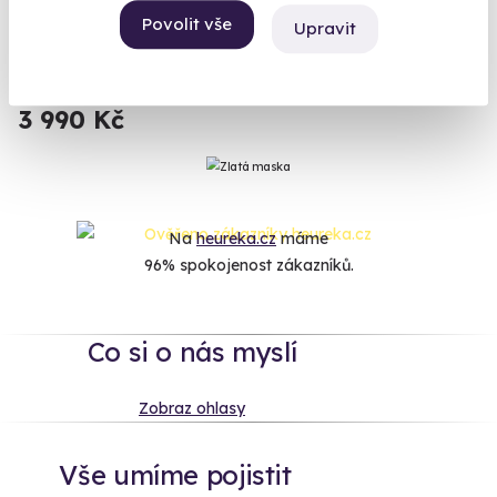
Povolit vše
Upravit
Zastavte čas uprostřed týdne.
Slavičín (okres Zlín) (Zlín)
3 990 Kč
Na
heureka.cz
máme
96% spokojenost zákazníků.
Co si o nás myslí
Zobraz ohlasy
Vše umíme pojistit