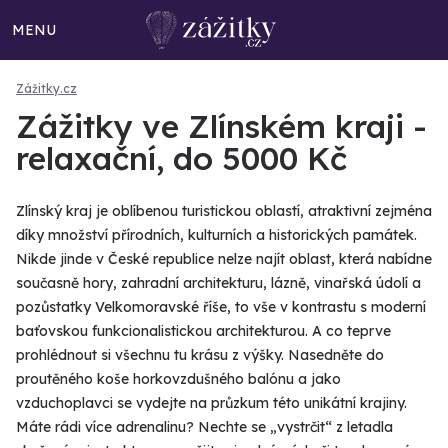
MENU
Zážitky.cz
Zážitky ve Zlínském kraji -
relaxační, do 5000 Kč
Zlínský kraj je oblíbenou turistickou oblastí, atraktivní zejména
díky množství přírodních, kulturních a historických památek.
Nikde jinde v České republice nelze najít oblast, která nabídne
současně hory, zahradní architekturu, lázně, vinařská údolí a
pozůstatky Velkomoravské říše, to vše v kontrastu s moderní
baťovskou funkcionalistickou architekturou. A co teprve
prohlédnout si všechnu tu krásu z výšky. Nasedněte do
proutěného koše horkovzdušného balónu a jako
vzduchoplavci se vydejte na průzkum této unikátní krajiny.
Máte rádi více adrenalinu? Nechte se „vystrčit“ z letadla