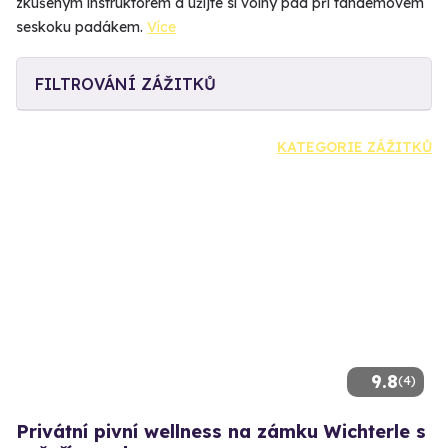
zkušeným instruktorem a užijte si volný pád při tandemovém
seskoku padákem.
Více
FILTROVÁNÍ ZÁŽITKŮ
KATEGORIE ZÁŽITKŮ
9.8
(4)
Privátní pivní wellness na zámku Wichterle s