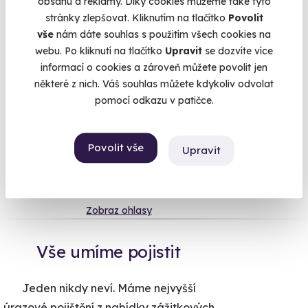
obsahu a reklamy. Díky cookies můžeme také tyto
proniknete do mysli zločince. Ve virtuální realitě vás čekají i
stránky zlepšovat. Kliknutím na tlačítko
Povolit
závody s drony a spousta dalších zážitků. o kterých se vám
vše
nám dáte souhlas s použitím všech cookies na
ani nesnilo. Máte se rozhodně na co těšit! :)
webu. Po kliknutí na tlačítko
Upravit
se dozvíte více
informací o cookies a zároveň můžete povolit jen
některé z nich. Váš souhlas můžete kdykoliv odvolat
pomocí odkazu v patičce.
Na
heureka.cz
máme
96% spokojenost zákazníků.
Povolit vše
Upravit
Co si o nás myslí
Zobraz ohlasy
Vše umíme pojistit
Jeden nikdy neví. Máme nejvyšší
úrazové pojištění z nabídky zážitkových