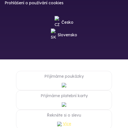
Prohlášení o používání cookies
Česko
Slovensko
Přijímáme poukázky
Přijímáme platební karty
Řekněte si o slevu
Více