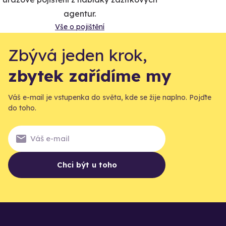
agentur.
Vše o pojištění
Zbývá jeden krok,
zbytek zařídíme my
Váš e-mail je vstupenka do světa, kde se žije naplno. Pojďte
do toho.
Chci být u toho