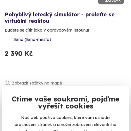
Pohyblivý letecký simulátor - proleťte se
virtuální realitou
Budete se cítit jako v opravdovém letounu!
Brno (Brno-město)
2 390 Kč
Zobrazit zážitky na mapě
Že vás už žádný simulátor nebo úniková hra ničím novým
Ctíme vaše soukromí, pojďme
nepřekvapí? My věříme, že ano. Jelikož jsme tyto zážitky
vyřešit cookies
pozvedli na jinou úroveň, na virtuální úroveň! Zážitky ve zcela
novém kabátku nebo spíše ve zcela jiném rozměru rozšíří
Náš web používá cookies, které vám usnadní
vaše obzory. Budete létat nad Evropou druhé světové války,
procházení stránek a umožní zobrazení relevantního
odvracet katastrofu na vesmírné stanici, jako detektiv