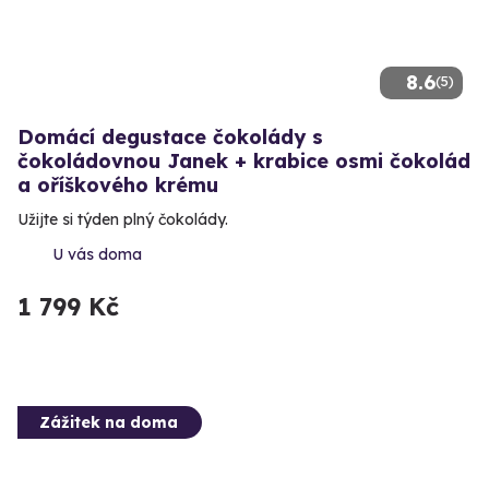
8.6
(5)
Domácí degustace čokolády s
čokoládovnou Janek + krabice osmi čokolád
a oříškového krému
Užijte si týden plný čokolády.
U vás doma
1 799 Kč
Zážitek na doma