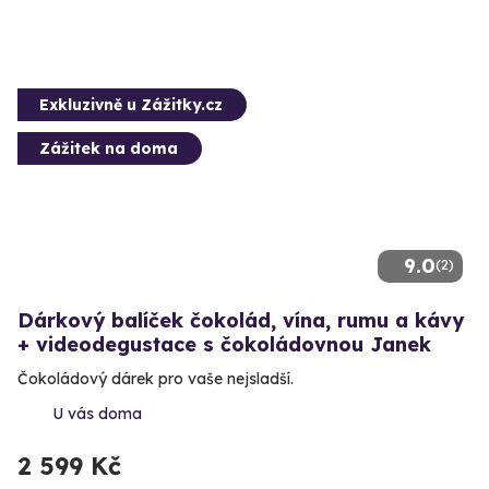
Exkluzivně u Zážitky.cz
Zážitek na doma
9.0
(2)
Dárkový balíček čokolád, vína, rumu a kávy
+ videodegustace s čokoládovnou Janek
Čokoládový dárek pro vaše nejsladší.
U vás doma
2 599 Kč