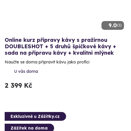
9.0
(1)
Online kurz přípravy kávy s pražírnou
DOUBLESHOT + 5 druhů špičkové kávy +
sada na přípravu kávy + kvalitní mlýnek
Naučte se doma připravit kávu jako profíci
U vás doma
2 399 Kč
Exkluzivně u Zážitky.cz
Zážitek na doma