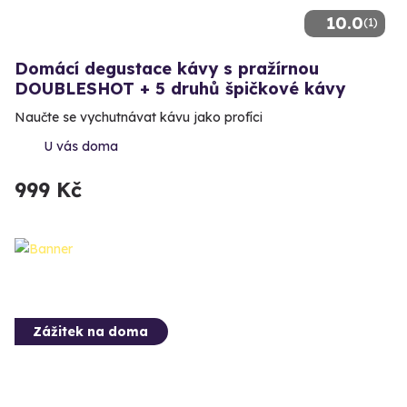
10.0
(1)
Domácí degustace kávy s pražírnou
DOUBLESHOT + 5 druhů špičkové kávy
Naučte se vychutnávat kávu jako profíci
U vás doma
999 Kč
Zážitek na doma