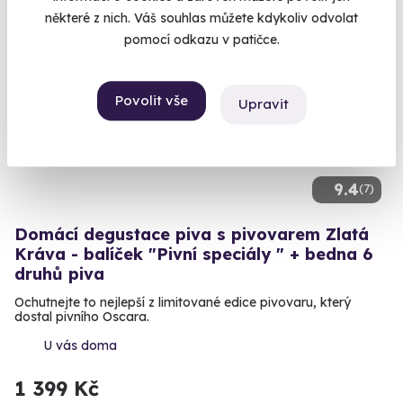
některé z nich. Váš souhlas můžete kdykoliv odvolat
pomocí odkazu v patičce.
Exkluzivně u Zážitky.cz
Zážitek na doma
Povolit vše
Upravit
9.4
(7)
Domácí degustace piva s pivovarem Zlatá
Kráva - balíček "Pivní speciály " + bedna 6
druhů piva
Ochutnejte to nejlepší z limitované edice pivovaru, který
dostal pivního Oscara.
U vás doma
1 399 Kč