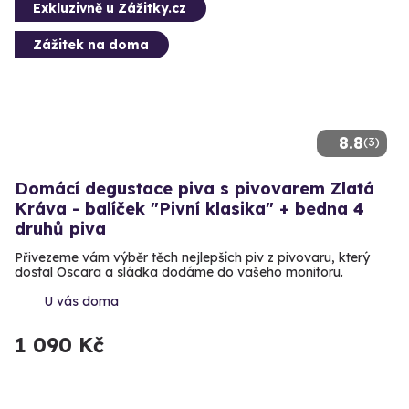
Exkluzivně u Zážitky.cz
Zážitek na doma
8.8
(3)
Domácí degustace piva s pivovarem Zlatá
Kráva - balíček "Pivní klasika" + bedna 4
druhů piva
Přivezeme vám výběr těch nejlepších piv z pivovaru, který
dostal Oscara a sládka dodáme do vašeho monitoru.
U vás doma
1 090 Kč