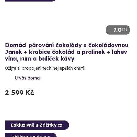
7.0
(3)
Domácí párování čokolády s čokoládovnou
Janek + krabice čokolád a pralinek + lahev
vína, rum a balíček kávy
Užijte si propojení těch nejlepších chutí.
U vás doma
2 599 Kč
Exkluzivně u Zážitky.cz