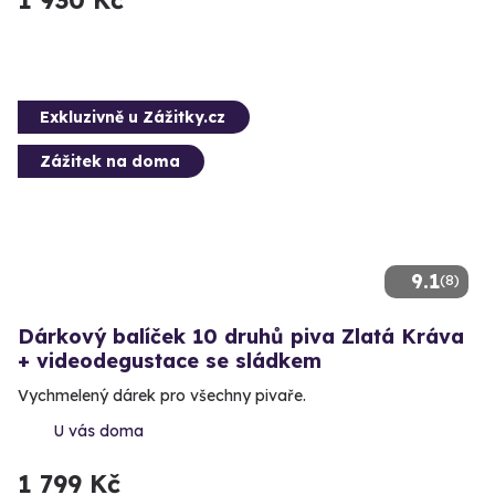
1 930 Kč
Exkluzivně u Zážitky.cz
Zážitek na doma
9.1
(8)
Dárkový balíček 10 druhů piva Zlatá Kráva
+ videodegustace se sládkem
Vychmelený dárek pro všechny pivaře.
U vás doma
1 799 Kč