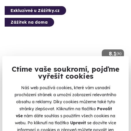
Exkluzivně u Zážitky.cz
Zážitek na doma
8.1
(6)
Ctíme vaše soukromí, pojďme
Domácí degustace piva s pivovarem Zlatá
Kráva: Průřez pivními styly pro pivní
vyřešit cookies
nadšence + bedna 10 druhů piva
Náš web používá cookies, které vám usnadní
Ochutnejte pivní klasiku, pivní speciály a supertajná
procházení stránek a umožní zobrazení relevantního
překvapení z limitované edice oscarového pivovaru.
obsahu a reklamy. Díky cookies můžeme také tyto
U vás doma
stránky zlepšovat. Kliknutím na tlačítko
Povolit
vše
nám dáte souhlas s použitím všech cookies na
1 799 Kč
webu. Po kliknutí na tlačítko
Upravit
se dozvíte více
informací o cookies a zároveň můžete povolit jen