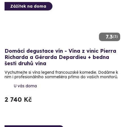
Zážitek na doma
7.3
(3)
Domácí degustace vín - Vína z vinic Pierra
Richarda a Gérarda Depardieu + bedna
šesti druhů vína
Vychutnejte si vína legend francouzské komedie. Dodáme k
nim i profesionálního sommeliéra přímo do vašich monitorů.
U vás doma
2 740 Kč