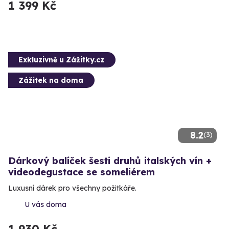
1 399 Kč
Exkluzivně u Zážitky.cz
Zážitek na doma
8.2
(3)
Dárkový balíček šesti druhů italských vín +
videodegustace se someliérem
Luxusní dárek pro všechny požitkáře.
U vás doma