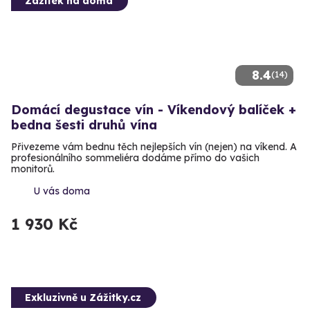
Zážitek na doma
8.4
(14)
Domácí degustace vín - Víkendový balíček +
bedna šesti druhů vína
Přivezeme vám bednu těch nejlepších vín (nejen) na víkend. A
profesionálního sommeliéra dodáme přímo do vašich
monitorů.
U vás doma
1 930 Kč
Exkluzivně u Zážitky.cz