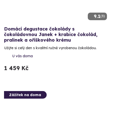
9.1
(3)
Domácí degustace čokolády s
čokoládovnou Janek + krabice čokolád,
pralinek a oříškového krému
Užijte si celý den s kvalitní ručně vyrobenou čokoládou.
U vás doma
1 459 Kč
Zážitek na doma