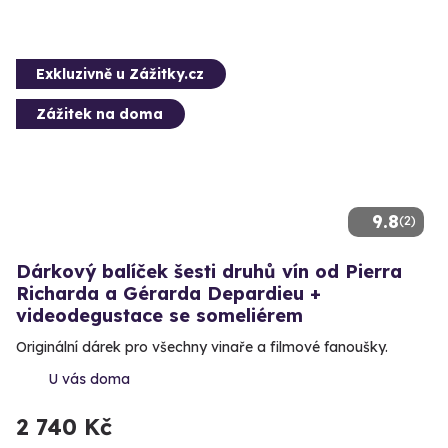
Exkluzivně u Zážitky.cz
Zážitek na doma
9.8
(2)
Dárkový balíček šesti druhů vín od Pierra
Richarda a Gérarda Depardieu +
videodegustace se someliérem
Originální dárek pro všechny vinaře a filmové fanoušky.
U vás doma
2 740 Kč