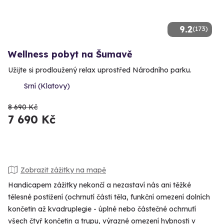
9.2
(173)
Wellness pobyt na Šumavě
Užijte si prodloužený relax uprostřed Národního parku.
Srní (Klatovy)
8 690 Kč
7 690 Kč
Zobrazit zážitky na mapě
Handicapem zážitky nekončí a nezastaví nás ani těžké
tělesné postižení (ochrnutí části těla, funkční omezení dolních
končetin až kvadruplegie - úplné nebo částečné ochrnutí
všech čtyř končetin a trupu, výrazné omezení hybnosti v