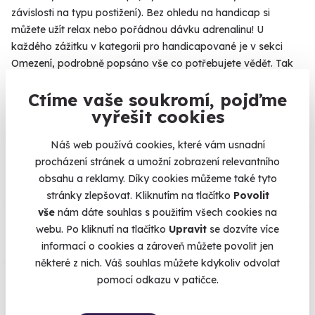
závislosti na typu postižení). Bez ohledu na handicap si
můžete užít relax nebo pořádnou dávku adrenalinu! U
každého zážitku v kategorii pro handicapované je v sekci
Omezení, podrobně popsáno vše co potřebujete vědět. Tak
užívejte života a kdyby cokoli, ozvěte se nám.
Ctíme vaše soukromí, pojďme
vyřešit cookies
Náš web používá cookies, které vám usnadní
Na
heureka.cz
máme
procházení stránek a umožní zobrazení relevantního
96% spokojenost zákazníků.
obsahu a reklamy. Díky cookies můžeme také tyto
stránky zlepšovat. Kliknutím na tlačítko
Povolit
vše
nám dáte souhlas s použitím všech cookies na
Co si o nás myslí
webu. Po kliknutí na tlačítko
Upravit
se dozvíte více
informací o cookies a zároveň můžete povolit jen
Zobraz ohlasy
některé z nich. Váš souhlas můžete kdykoliv odvolat
pomocí odkazu v patičce.
Vše umíme pojistit