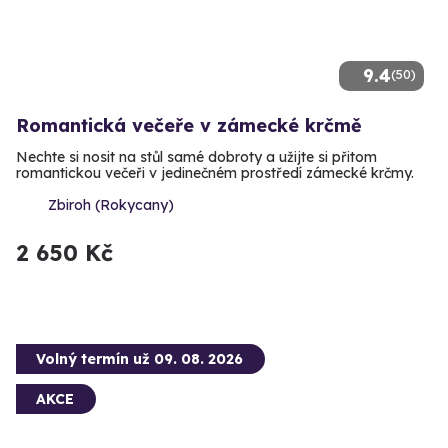
9.4
(50)
Romantická večeře v zámecké krčmě
Nechte si nosit na stůl samé dobroty a užijte si přitom
romantickou večeři v jedinečném prostředí zámecké krčmy.
Zbiroh (Rokycany)
2 650 Kč
Volný termín už 09. 08. 2026
AKCE