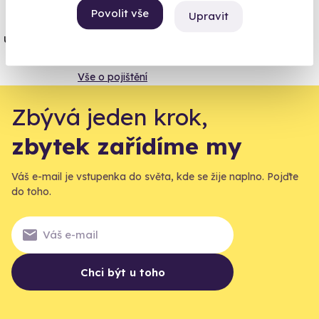
Povolit vše
Upravit
Jeden nikdy neví. Máme nejvyšší
úrazové pojištění z nabídky zážitkových
agentur.
Vše o pojištění
Zbývá jeden krok,
zbytek zařídíme my
Váš e-mail je vstupenka do světa, kde se žije naplno. Pojďte
do toho.
Chci být u toho