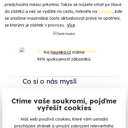
předchozími měsici prkotina. Takže se můžete vrhat po hlavě
do zážitků a než se vydáte na cestu, mrkněte na
tabulku
, kde
se snažíme maximálně často aktualizovat právě ta opatření,
se kterými je zážitek v provozu.
Více
Na
heureka.cz
máme
96% spokojenost zákazníků.
Co si o nás myslí
Zobraz ohlasy
Ctíme vaše soukromí, pojďme
vyřešit cookies
Vše umíme pojistit
Náš web používá cookies, které vám usnadní
procházení stránek a umožní zobrazení relevantního