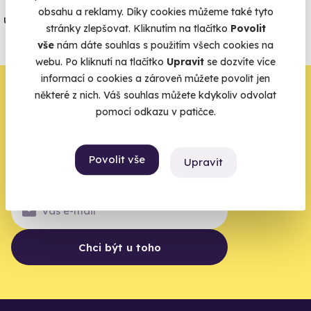
Jeden nikdy neví. Máme nejvyšší
obsahu a reklamy. Díky cookies můžeme také tyto
úrazové pojištění z nabídky zážitkových
stránky zlepšovat. Kliknutím na tlačítko
Povolit
agentur.
vše
nám dáte souhlas s použitím všech cookies na
Vše o pojištění
webu. Po kliknutí na tlačítko
Upravit
se dozvíte více
informací o cookies a zároveň můžete povolit jen
Zbývá jeden krok,
některé z nich. Váš souhlas můžete kdykoliv odvolat
pomocí odkazu v patičce.
zbytek zařídíme my
Váš e-mail je vstupenka do světa, kde se žije naplno. Pojďte
Povolit vše
Upravit
do toho.
Chci být u toho