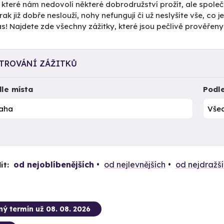
, které nám nedovolí některé dobrodružství prožít, ale spole
ak již dobře neslouží, nohy nefungují či už neslyšíte vše, co 
s! Najdete zde všechny zážitky, které jsou pečlivě prověřeny 
LTROVÁNÍ ZÁŽITKŮ
le místa
Podl
od nejoblíbenějších
od nejlevnějších
od nejdražš
it:
ný termín už 08. 08. 2026