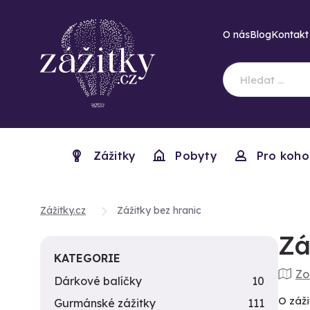
O nás
Blog
Kontakt
Zážitky
Pobyty
Pro koho
Zážitky.cz
Zážitky bez hranic
Zá
KATEGORIE
Zo
Dárkové balíčky
10
O záži
Gurmánské zážitky
111