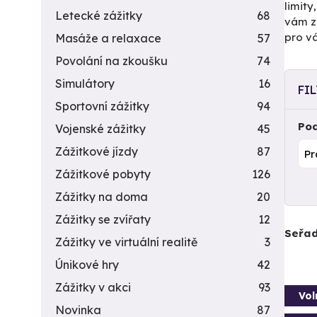
limity
Letecké zážitky
68
vám zr
pro vá
Masáže a relaxace
57
Povolání na zkoušku
74
Simulátory
16
FI
Sportovní zážitky
94
Pod
Vojenské zážitky
45
Zážitkové jízdy
87
Zážitkové pobyty
126
Zážitky na doma
20
Zážitky se zvířaty
12
Seřad
Zážitky ve virtuální realitě
3
Únikové hry
42
Zážitky v akci
93
Vol
Novinka
87