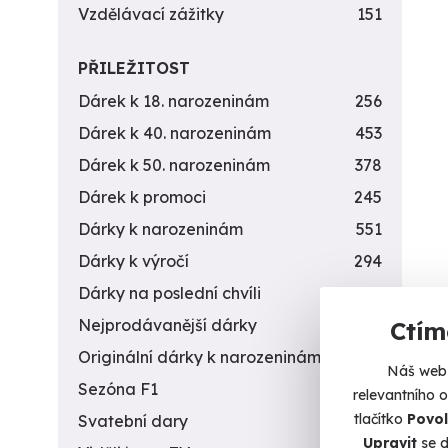
Vzdělávací zážitky
151
PŘILEŽITOST
Dárek k 18. narozeninám
256
Dárek k 40. narozeninám
453
Dárek k 50. narozeninám
378
Dárek k promoci
245
Dárky k narozeninám
551
Dárky k výročí
294
Dárky na poslední chvíli
450
Nejprodávanější dárky
56
Ctím
Originální dárky k narozeninám
422
Náš web 
Sezóna F1
4
relevantního 
tlačítko
Povol
Svatební dary
196
Upravit
se d