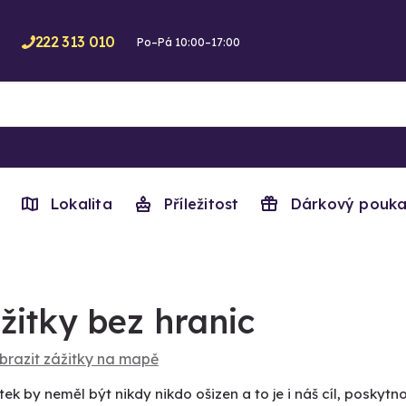
222 313 010
Po–Pá 10:00–17:00
Lokalita
Příležitost
Dárkový pouka
žitky bez hranic
brazit zážitky na mapě
tek by neměl být nikdy nikdo ošizen a to je i náš cíl, poskytn