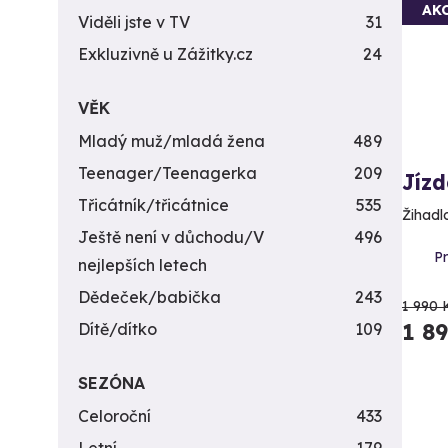
AK
Viděli jste v TV
31
Exkluzivně u Zážitky.cz
24
VĚK
Mladý muž/mladá žena
489
Teenager/Teenagerka
209
Jízd
Třicátník/třicátnice
535
Žihadl
Ještě není v důchodu/V
496
Pr
nejlepších letech
Dědeček/babička
243
1 990 
1 8
Dítě/dítko
109
SEZÓNA
Celoroční
433