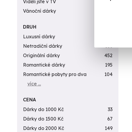
Viděli jste v TV
31
Vánoční dárky
311
DRUH
Luxusní dárky
142
Netradiční dárky
353
Originální dárky
452
Romantické dárky
195
Romantické pobyty pro dva
104
více …
CENA
Dárky do 1000 Kč
33
Dárky do 1500 Kč
67
Dárky do 2000 Kč
149