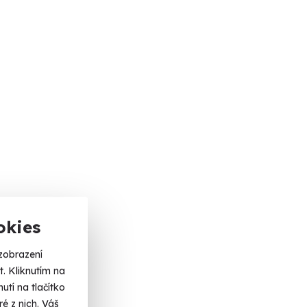
okies
zobrazení
. Kliknutím na
tí na tlačítko
é z nich. Váš