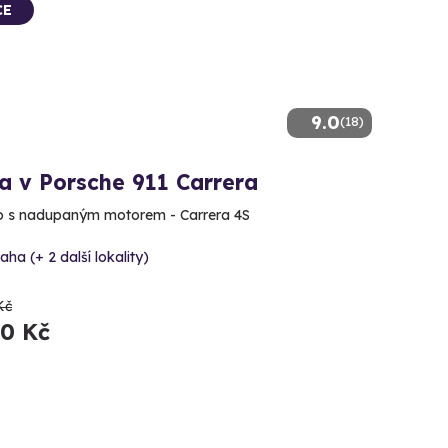
CE
9.0
(18)
a v Porsche 911 Carrera
o s nadupaným motorem - Carrera 4S
aha (+ 2 další lokality)
Kč
90 Kč