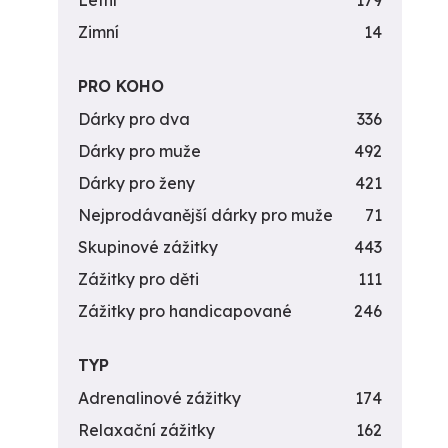
Letní
179
Zimní
14
PRO KOHO
Dárky pro dva
336
Dárky pro muže
492
Dárky pro ženy
421
Nejprodávanější dárky pro muže
71
Skupinové zážitky
443
Zážitky pro děti
111
Zážitky pro handicapované
246
TYP
Adrenalinové zážitky
174
Relaxační zážitky
162