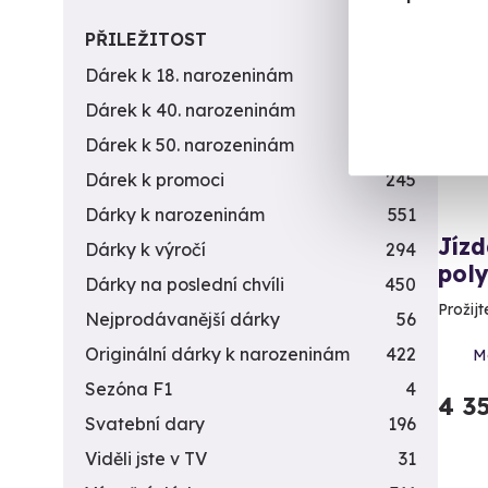
Vol
PŘILEŽITOST
Dárek k 18. narozeninám
256
Dárek k 40. narozeninám
453
Dárek k 50. narozeninám
378
Dárek k promoci
245
Dárky k narozeninám
551
Jíz
Dárky k výročí
294
pol
Dárky na poslední chvíli
450
Prožijt
Nejprodávanější dárky
56
Originální dárky k narozeninám
422
Mo
Sezóna F1
4
4 3
Svatební dary
196
Viděli jste v TV
31