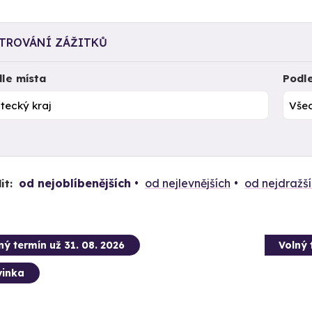
LTROVÁNÍ ZÁŽITKŮ
le místa
Podl
od nejoblíbenějších
od nejlevnějších
od nejdražš
it:
ný termín už 31. 08. 2026
Volný 
inka