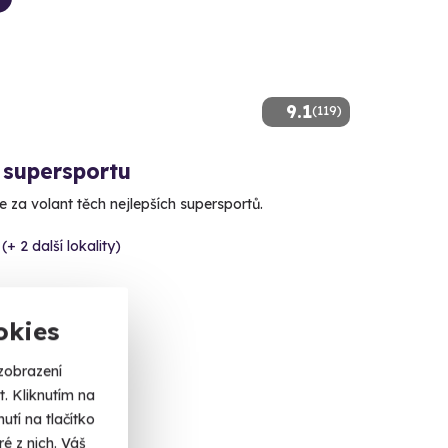
9.1
(119)
 supersportu
 za volant těch nejlepších supersportů.
(+ 2 další lokality)
 Kč
okies
zobrazení
. Kliknutím na
tí na tlačítko
é z nich. Váš