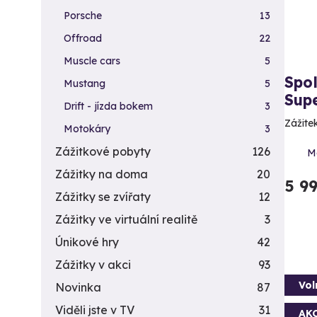
Porsche
13
Offroad
22
Muscle cars
5
Spo
Mustang
5
Sup
Drift - jízda bokem
3
Zážite
Motokáry
3
Zážitkové pobyty
126
Mo
Zážitky na doma
20
5 9
Zážitky se zvířaty
12
Zážitky ve virtuální realitě
3
Únikové hry
42
Zážitky v akci
93
Vol
Novinka
87
Viděli jste v TV
31
AK