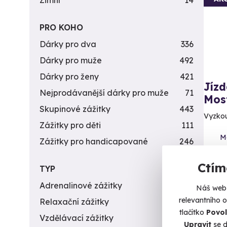
Zimní
14
PRO KOHO
Dárky pro dva
336
Dárky pro muže
492
Dárky pro ženy
421
Jíz
Nejprodávanější dárky pro muže
71
Mos
Skupinové zážitky
443
Vyzkou
Zážitky pro děti
111
M
Zážitky pro handicapované
246
3 890 
Ctím
TYP
1 9
Adrenalinové zážitky
174
Náš web 
relevantního 
Relaxační zážitky
162
tlačítko
Povol
Vzdělávací zážitky
151
Upravit
se d