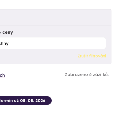
e ceny
Zrušit filtrování
Zobrazeno 6 zážitků.
ích
termín už 08. 08. 2026