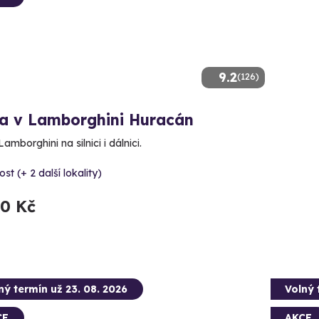
9.2
(126)
da v Lamborghini Huracán
Lamborghini na silnici i dálnici.
st (+ 2 další lokality)
90 Kč
ný termín už 23. 08. 2026
Volný 
CE
AKCE