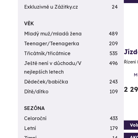
Exkluzivně u Zážitky.cz
24
VĚK
Mladý muž/mladá žena
489
Teenager/Teenagerka
209
Jíz
Třicátník/třicátnice
535
Řízení 
Ještě není v důchodu/V
496
nejlepších letech
Mo
Dědeček/babička
243
2 2
Dítě/dítko
109
SEZÓNA
Celoroční
433
Vol
Letní
179
AK