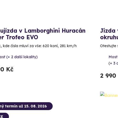
lujízda v Lamborghini Huracán
Jízda
er Trofeo EVO
okruh
k, kde čísla mluví za vše: 620 koní, 281 km/h
Otestujte 
st (+ 2 další lokality)
Most
(+ 3 d
90 Kč
2 990
ný termín už 15. 08. 2026
CE