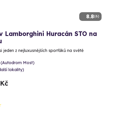
8.8
(6)
 v Lamborghini Huracán STO na
u
si jeden z nejluxusnějších sporťáků na světě
 (Autodrom Most)
alší lokality)
 Kč