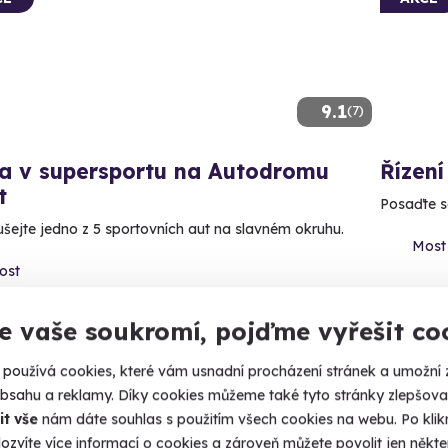
9.1
(7)
da v supersportu na Autodromu
Řízení
t
Posaďte se
šejte jedno z 5 sportovních aut na slavném okruhu.
Most 
ost
1 990 Kč
1 790
Kč
e vaše soukromí, pojďme vyřešit co
90 Kč
používá cookies, které vám usnadní procházení stránek a umožní 
obsahu a reklamy. Díky cookies můžeme také tyto stránky zlepšovat
it vše
nám dáte souhlas s použitím všech cookies na webu. Po kliknu
ozvíte více informací o cookies a zároveň můžete povolit jen někter