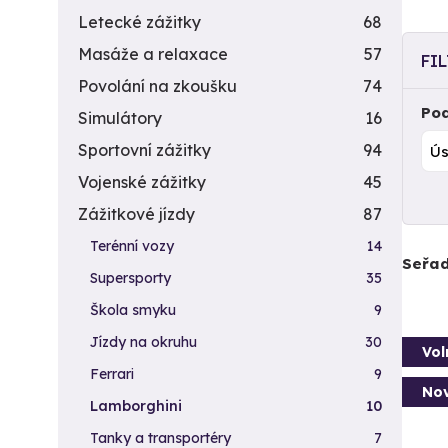
Letecké zážitky
68
Masáže a relaxace
57
FI
Povolání na zkoušku
74
Pod
Simulátory
16
Sportovní zážitky
94
Vojenské zážitky
45
Zážitkové jízdy
87
Terénní vozy
14
Seřad
Supersporty
35
Škola smyku
9
Jízdy na okruhu
30
Vol
Ferrari
9
Nov
Lamborghini
10
Tanky a transportéry
7