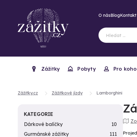
O nás
Blog
Kontakt
Zážitky
Pobyty
Pro koho
Zážitky.cz
Zážitkové jízdy
Lamborghini
Zá
KATEGORIE
Zo
Dárkové balíčky
10
Projeď
Gurmánské zážitky
111