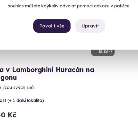
ný termín už 23. 08. 2026
souhlas můžete kdykoliv odvolat pomocí odkazu v patičce.
Povolit vše
Upravit
8.6
(7)
da v Lamborghini Huracán na
ygonu
e jízdu svých snů!
st (+ 1 další lokalita)
50 Kč