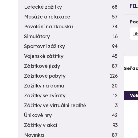
FI
Letecké zážitky
68
Masáže a relaxace
57
Pod
Povolání na zkoušku
74
Simulátory
16
Sportovní zážitky
94
Vojenské zážitky
45
Zážitkové jízdy
87
Seřad
Zážitkové pobyty
126
Zážitky na doma
20
Zážitky se zvířaty
12
Vol
Zážitky ve virtuální realitě
3
Únikové hry
42
Zážitky v akci
93
Novinka
87