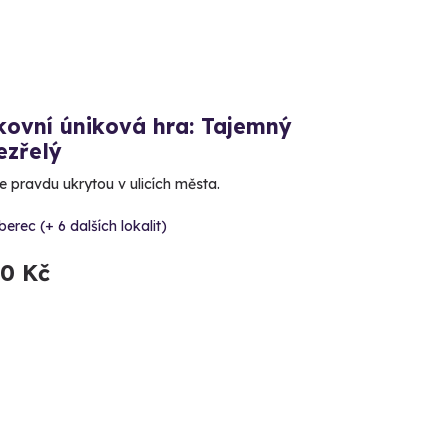
kovní úniková hra: Tajemný
ezřelý
e pravdu ukrytou v ulicích města.
berec (+ 6 dalších lokalit)
90 Kč