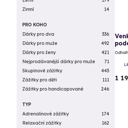
Letní
179
Zimní
14
PRO KOHO
Dárky pro dva
336
Ven
pod
Dárky pro muže
492
Dárky pro ženy
421
Odhalt
Nejprodávanější dárky pro muže
71
Li
Skupinové zážitky
443
1 1
Zážitky pro děti
111
Zážitky pro handicapované
246
TYP
Adrenalinové zážitky
174
Relaxační zážitky
162