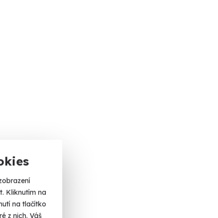
okies
zobrazení
. Kliknutím na
tí na tlačítko
é z nich. Váš