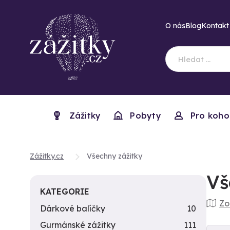
O nás
Blog
Kontakt
Zážitky
Pobyty
Pro koho
Zážitky.cz
Všechny zážitky
Vš
KATEGORIE
Zo
Dárkové balíčky
10
Gurmánské zážitky
111