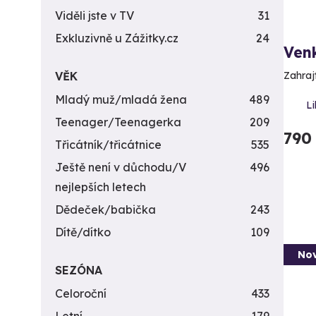
Viděli jste v TV
31
Exkluzivně u Zážitky.cz
24
Venk
VĚK
Zahrajt
Mladý muž/mladá žena
489
Li
Teenager/Teenagerka
209
790
Třicátník/třicátnice
535
Ještě není v důchodu/V
496
nejlepších letech
Dědeček/babička
243
Dítě/dítko
109
Nov
SEZÓNA
Celoroční
433