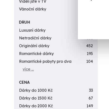
Viděli jste v TV
31
Vánoční dárky
311
DRUH
Luxusní dárky
142
Netradiční dárky
353
Originální dárky
452
Romantické dárky
195
Romantické pobyty pro dva
104
více …
CENA
Dárky do 1000 Kč
33
Dárky do 1500 Kč
67
Dárky do 2000 Kč
149