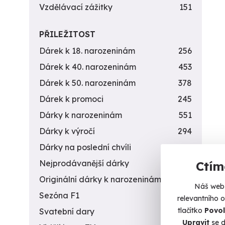
Vzdělávací zážitky
151
PŘILEŽITOST
Dárek k 18. narozeninám
256
Dárek k 40. narozeninám
453
Dárek k 50. narozeninám
378
Dárek k promoci
245
Dárky k narozeninám
551
Dárky k výročí
294
Dárky na poslední chvíli
450
Nejprodávanější dárky
56
Ctím
Originální dárky k narozeninám
422
Náš web 
Sezóna F1
4
relevantního 
tlačítko
Povol
Svatební dary
196
Upravit
se d