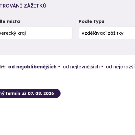
LTROVÁNÍ ZÁŽITKŮ
le místa
Podle typu
od nejoblíbenějších
od nejlevnějších
od nejdražš
it:
ný termín už 07. 08. 2026