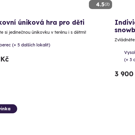
4.5
(2)
ovní úniková hra pro děti
Indivi
snowb
e si jedinečnou únikovku v terénu i s dětmi!
Zvládněte 
berec (+ 5 dalších lokalit)
Vyso
 Kč
(+ 3 d
3 900
inka