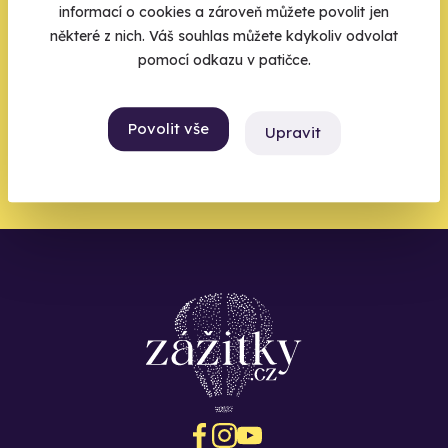
informací o cookies a zároveň můžete povolit jen
Váš e-mail je vstupenka do světa, kde se žije naplno. Pojďte
některé z nich. Váš souhlas můžete kdykoliv odvolat
do toho.
pomocí odkazu v patičce.
Povolit vše
Upravit
Chci být u toho