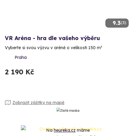
9.3
(3)
VR Aréna - hra dle vašeho výběru
Vyberte si svou výzvu v aréně o velikosti 150 m²
Praha
2 190 Kč
Zobrazit zážitky na mapě
Na
heureka.cz
máme