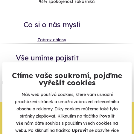
96% spokojenost zákazníků.
Co si o nás myslí
Zobraz ohlasy
Vše umíme pojistit
Jeden nikdy neví. Máme nejvyšší
Ctíme vaše soukromí, pojďme
vyřešit cookies
úrazové pojištění z nabídky zážitkových
agentur.
Náš web používá cookies, které vám usnadní
Vše o pojištění
procházení stránek a umožní zobrazení relevantního
obsahu a reklamy. Díky cookies můžeme také tyto
Zbývá jeden krok,
stránky zlepšovat. Kliknutím na tlačítko
Povolit
vše
nám dáte souhlas s použitím všech cookies na
zbytek zařídíme my
webu. Po kliknutí na tlačítko
Upravit
se dozvíte více