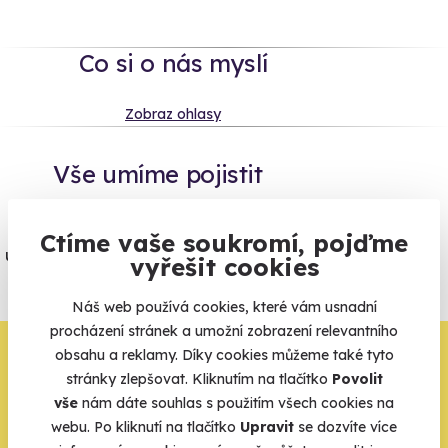
Co si o nás myslí
Zobraz ohlasy
Vše umíme pojistit
Jeden nikdy neví. Máme nejvyšší
Ctíme vaše soukromí, pojďme
úrazové pojištění z nabídky zážitkových
vyřešit cookies
agentur.
Náš web používá cookies, které vám usnadní
Vše o pojištění
procházení stránek a umožní zobrazení relevantního
Zbývá jeden krok,
obsahu a reklamy. Díky cookies můžeme také tyto
stránky zlepšovat. Kliknutím na tlačítko
Povolit
zbytek zařídíme my
vše
nám dáte souhlas s použitím všech cookies na
webu. Po kliknutí na tlačítko
Upravit
se dozvíte více