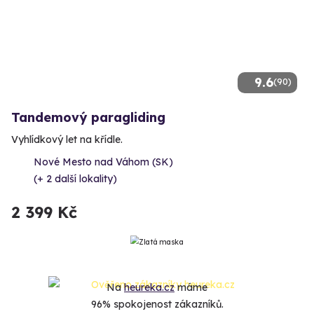
9.6
(90)
Tandemový paragliding
Vyhlídkový let na křídle.
Nové Mesto nad Váhom (SK)
(+ 2 další lokality)
2 399 Kč
Na
heureka.cz
máme
96% spokojenost zákazníků.