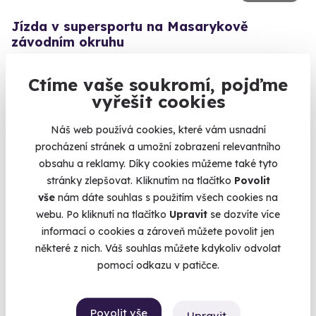
Jízda v supersportu na Masarykově
závodním okruhu
Vyzkoušejte jedno z 5 žihadel na největším okruhu v ČR.
Ctíme vaše soukromí, pojďme
Brno (Brno-město)
vyřešit cookies
3 890 Kč
Náš web používá cookies, které vám usnadní
1 990 Kč
procházení stránek a umožní zobrazení relevantního
obsahu a reklamy. Díky cookies můžeme také tyto
stránky zlepšovat. Kliknutím na tlačítko
Povolit
vše
nám dáte souhlas s použitím všech cookies na
webu. Po kliknutí na tlačítko
Upravit
se dozvíte více
informací o cookies a zároveň můžete povolit jen
některé z nich. Váš souhlas můžete kdykoliv odvolat
pomocí odkazu v patičce.
10.0
(13)
Povolit vše
Upravit