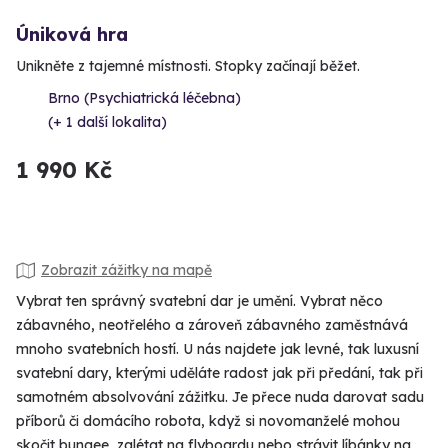
Úniková hra
Unikněte z tajemné místnosti. Stopky začínají běžet.
Brno (Psychiatrická léčebna)
(+ 1 další lokalita)
1 990 Kč
Zobrazit zážitky na mapě
Vybrat ten správný svatební dar je umění. Vybrat něco
zábavného, neotřelého a zároveň zábavného zaměstnává
mnoho svatebních hostí. U nás najdete jak levné, tak luxusní
svatební dary, kterými uděláte radost jak při předání, tak při
samotném absolvování zážitku. Je přece nuda darovat sadu
příborů či domácího robota, když si novomanželé mohou
skočit bungee, zalétat na flyboardu nebo strávit líbánky na