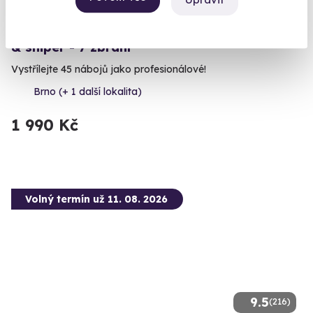
Zážitková indoor střelba: Speciální jednotky
& sniper - 7 zbraní
Vystřílejte 45 nábojů jako profesionálové!
Brno (+ 1 další lokalita)
1 990 Kč
Volný termín už 11. 08. 2026
9.5
(216)