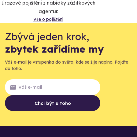
úrazové pojištění z nabídky zážitkových
agentur.
Vše o pojištění
Zbývá jeden krok,
zbytek zařídíme my
Váš e-mail je vstupenka do světa, kde se žije naplno. Pojďte
do toho.
Chci být u toho