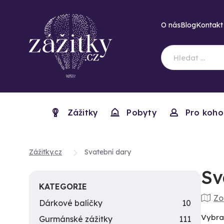
O nás
Blog
Kontakt
Zážitky
Pobyty
Pro koho
Zážitky.cz
Svatební dary
Sv
KATEGORIE
Zo
Dárkové balíčky
10
Vybra
Gurmánské zážitky
111