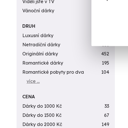
Viděli jste v TV
31
Vánoční dárky
311
DRUH
Luxusní dárky
142
Netradiční dárky
353
Originální dárky
452
Romantické dárky
195
Romantické pobyty pro dva
104
více …
CENA
Dárky do 1000 Kč
33
Dárky do 1500 Kč
67
Dárky do 2000 Kč
149