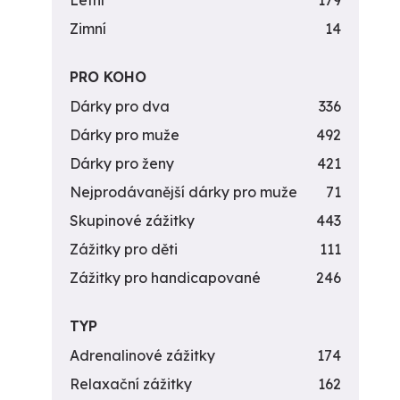
Letní
179
Zimní
14
PRO KOHO
Dárky pro dva
336
Dárky pro muže
492
Dárky pro ženy
421
Nejprodávanější dárky pro muže
71
Skupinové zážitky
443
Zážitky pro děti
111
Zážitky pro handicapované
246
TYP
Adrenalinové zážitky
174
Relaxační zážitky
162