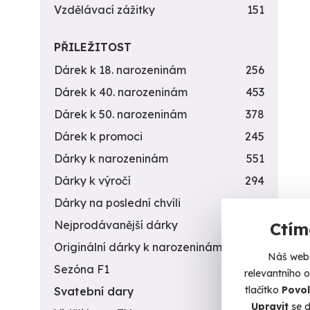
Vzdělávací zážitky
151
PŘILEŽITOST
Dárek k 18. narozeninám
256
Dárek k 40. narozeninám
453
Dárek k 50. narozeninám
378
Dárek k promoci
245
Dárky k narozeninám
551
Dárky k výročí
294
Dárky na poslední chvíli
450
Nejprodávanější dárky
56
Ctím
Originální dárky k narozeninám
422
Náš web 
Sezóna F1
4
relevantního 
tlačítko
Povol
Svatební dary
196
Upravit
se d