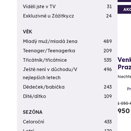
Viděli jste v TV
31
AK
Exkluzivně u Zážitky.cz
24
VĚK
Mladý muž/mladá žena
489
Teenager/Teenagerka
209
Ven
Třicátník/třicátnice
535
Pra
Ještě není v důchodu/V
496
Nechte
nejlepších letech
Dědeček/babička
243
P
Dítě/dítko
109
1 050 
950
SEZÓNA
Celoroční
433