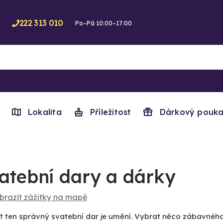
222 313 010
Po–Pá 10:00–17:00
Lokalita
Příležitost
Dárkový pouka
atební dary a dárky
brazit zážitky na mapě
t ten správný svatební dar je umění. Vybrat něco zábavné