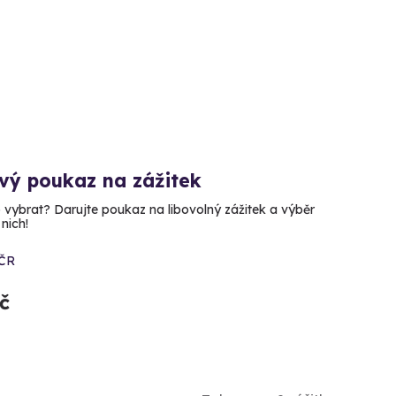
vý poukaz na zážitek
o vybrat? Darujte poukaz na libovolný zážitek a výběr
nich!
 ČR
č