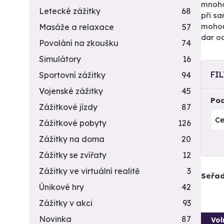
mnoho 
Letecké zážitky
68
při s
mohou
Masáže a relaxace
57
dar od
Povolání na zkoušku
74
Simulátory
16
FI
Sportovní zážitky
94
Vojenské zážitky
45
Pod
Zážitkové jízdy
87
Zážitkové pobyty
126
Zážitky na doma
20
Zážitky se zvířaty
12
Zážitky ve virtuální realitě
3
Seřad
Únikové hry
42
Zážitky v akci
93
Novinka
87
Vol