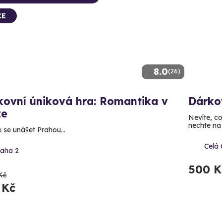
CE
8.0
(26)
kovní úniková hra: Romantika v
Dárko
ze
Nevíte, c
nechte na 
 se unášet Prahou...
Celá
raha 2
500 K
Kč
 Kč