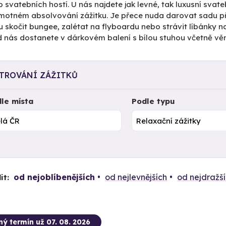
svatebních hostí. U nás najdete jak levné, tak luxusní svateb
amotném absolvování zážitku. Je přece nuda darovat sadu p
 skočit bungee, zalétat na flyboardu nebo strávit líbánky 
 nás dostanete v dárkovém balení s bílou stuhou včetně věn
LTROVÁNÍ ZÁŽITKŮ
le místa
Podle typu
od nejoblíbenějších
od nejlevnějších
od nejdražš
it:
ný termín už 07. 08. 2026