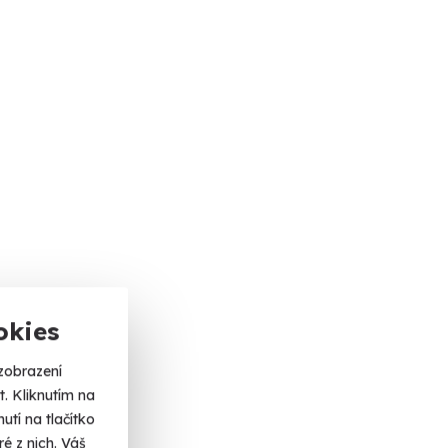
okies
zobrazení
. Kliknutím na
tí na tlačítko
é z nich. Váš