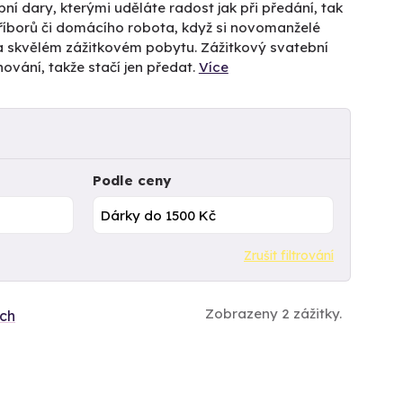
ní dary, kterými uděláte radost jak při předání, tak
říborů či domácího robota, když si novomanželé
na skvělém zážitkovém pobytu. Zážitkový svatební
ování, takže stačí jen předat.
Více
Podle ceny
Zrušit filtrování
Zobrazeny 2 zážitky.
ích