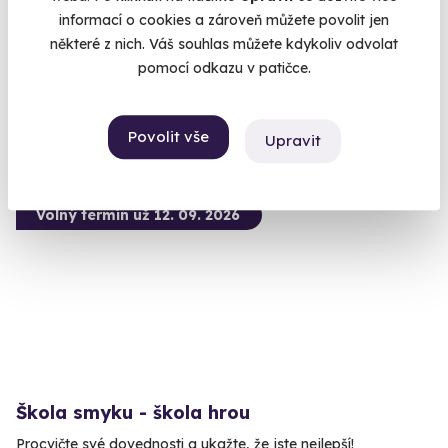
Naučte se řídit bezpečně.
informací o cookies a zároveň můžete povolit jen
Most
některé z nich. Váš souhlas můžete kdykoliv odvolat
pomocí odkazu v patičce.
5 099 Kč
4 990 Kč
Povolit vše
Upravit
Volný termín už 12. 09. 2026
Škola smyku - škola hrou
Procvičte své dovednosti a ukažte, že jste nejlepší!