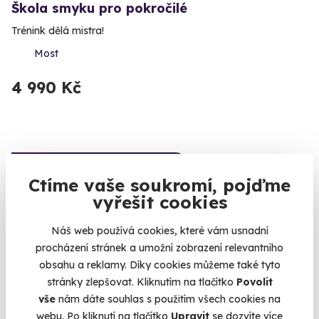
Škola smyku pro pokročilé
Trénink dělá mistra!
Most
4 990 Kč
Volný termín už 22. 08. 2026
Ctíme vaše soukromí, pojďme
AKCE
vyřešit cookies
Náš web používá cookies, které vám usnadní
procházení stránek a umožní zobrazení relevantního
obsahu a reklamy. Díky cookies můžeme také tyto
9.5
(19)
stránky zlepšovat. Kliknutím na tlačítko
Povolit
vše
nám dáte souhlas s použitím všech cookies na
Škola smyku v Mostě
webu. Po kliknutí na tlačítko
Upravit
se dozvíte více