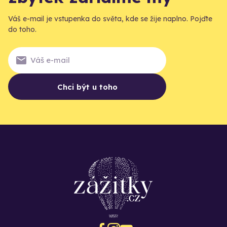
Váš e-mail je vstupenka do světa, kde se žije naplno. Pojďte
do toho.
Chci být u toho