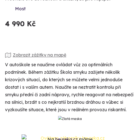
Most
4 990 Kč
Zobrazit zážitky na mapě
V autoškole se naučíme ovládat vůz za optimálních
podmínek. Během zážitku Škola smyku zažijete několik
krizových situací, do kterých se můžete velmi jednoduše
dostat i s vaším autem. Naučíte se neztratit kontrolu při
smyku přední či zadní nápravy, rychle reagovat na nebezpečí
na silnici, brzdit s co nejkratší brzdnou dráhou a vůbec si
vyzkoušíte situace, které jsou v reálném provozu riskantní.
Na
heureka.cz
máme