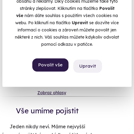
obsahu a reklamy. Díky cookies můžeme také tyto
závodu na nejlepších závodních okruzích na světě a to buď ve
stránky zlepšovat. Kliknutím na tlačítko
Povolit
formuli nebo na motorce, zúčastnit se bitvy v legandárních
vše
nám dáte souhlas s použitím všech cookies na
stíhačkách nebo přistát na řece s Boeingem.
webu. Po kliknutí na tlačítko
Upravit
se dozvíte více
informací o cookies a zároveň můžete povolit jen
některé z nich. Váš souhlas můžete kdykoliv odvolat
pomocí odkazu v patičce.
Na
heureka.cz
máme
96% spokojenost zákazníků.
Povolit vše
Upravit
Co si o nás myslí
Zobraz ohlasy
Vše umíme pojistit
Jeden nikdy neví. Máme nejvyšší