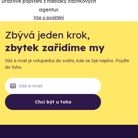
úrazové pojištění z nabídky zážitkových
agentur.
Vše o pojištění
Zbývá jeden krok,
zbytek zařídíme my
Váš e-mail je vstupenka do světa, kde se žije naplno. Pojďte
do toho.
Chci být u toho