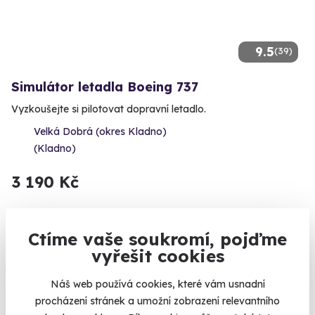
9.5
(39)
Simulátor letadla Boeing 737
Vyzkoušejte si pilotovat dopravní letadlo.
Velká Dobrá (okres Kladno)
(Kladno)
3 190 Kč
Ctíme vaše soukromí, pojďme
vyřešit cookies
Zobrazit zážitky na mapě
Vyzkoušejte si práci pilota dopravního letadla, stáhačky nebo
Náš web používá cookies, které vám usnadní
formule na vlastní kůži a zcela bezpečně - v simulátoru. Díky
procházení stránek a umožní zobrazení relevantního
profesionálním trenažérům se teď můžete zúčastnit například