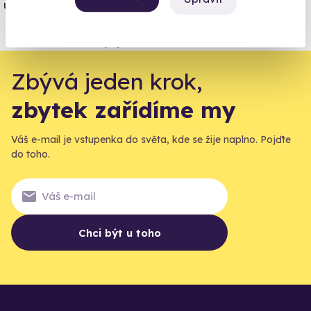
úrazové pojištění z nabídky zážitkových
agentur.
Vše o pojištění
Zbývá jeden krok,
zbytek zařídíme my
Váš e-mail je vstupenka do světa, kde se žije naplno. Pojďte
do toho.
Chci být u toho