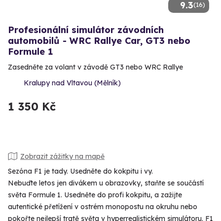
9.3
(16)
Profesionální simulátor závodních
automobilů - WRC Rallye Car, GT3 nebo
Formule 1
Zasedněte za volant v závodě GT3 nebo WRC Rallye
Kralupy nad Vltavou (Mělník)
1 350 Kč
Zobrazit zážitky na mapě
Sezóna F1 je tady. Usedněte do kokpitu i vy.
Nebuďte letos jen divákem u obrazovky, staňte se součástí
světa Formule 1. Usedněte do profi kokpitu, a zažijte
autentické přetížení v ostrém monopostu na okruhu nebo
pokořte nejlepší tratě světa v hyperrealistickém simulátoru. F1