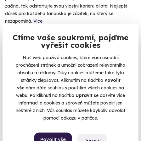
začíná, tak odstartujte svou vlastní kariéru pilota. Nejlepší
dárek pro každého fanouška je zážitek, na který se
nezapomíná.
Více
Ctíme vaše soukromí, pojďme
vyřešit cookies
Na
heureka.cz
máme
Náš web používá cookies, které vám usnadní
96% spokojenost zákazníků.
procházení stránek a umožní zobrazení relevantního
obsahu a reklamy. Díky cookies můžeme také tyto
stránky zlepšovat. Kliknutím na tlačítko
Povolit
Co si o nás myslí
vše
nám dáte souhlas s použitím všech cookies na
webu. Po kliknutí na tlačítko
Upravit
se dozvíte více
Zobraz ohlasy
informací o cookies a zároveň můžete povolit jen
některé z nich. Váš souhlas můžete kdykoliv odvolat
Vše umíme pojistit
pomocí odkazu v patičce.
Jeden nikdy neví. Máme nejvyšší
Povolit vše
Upravit