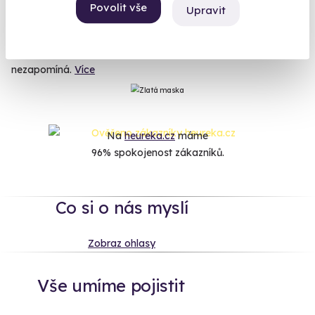
autentické přetížení v ostrém monopostu na okruhu nebo
Povolit vše
Upravit
pokořte nejlepší tratě světa v hyperrealistickém simulátoru. F1
začíná, tak odstartujte svou vlastní kariéru pilota. Nejlepší
dárek pro každého fanouška je zážitek, na který se
nezapomíná.
Více
Na
heureka.cz
máme
96% spokojenost zákazníků.
Co si o nás myslí
Zobraz ohlasy
Vše umíme pojistit