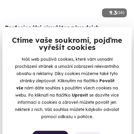
9.3
(16)
Profesionální simulátor závodních
automobilů - WRC Rallye Car, GT3 nebo
Ctíme vaše soukromí, pojďme
Formule 1
vyřešit cookies
Zasedněte za volant v závodě GT3 nebo WRC Rallye
Náš web používá cookies, které vám usnadní
Kralupy nad Vltavou (Mělník)
procházení stránek a umožní zobrazení relevantního
1 350 Kč
obsahu a reklamy. Díky cookies můžeme také tyto
stránky zlepšovat. Kliknutím na tlačítko
Povolit
vše
nám dáte souhlas s použitím všech cookies na
webu. Po kliknutí na tlačítko
Upravit
se dozvíte více
informací o cookies a zároveň můžete povolit jen
Zobrazit zážitky na mapě
některé z nich. Váš souhlas můžete kdykoliv odvolat
Sezóna F1 je tady. Usedněte do kokpitu i vy.
pomocí odkazu v patičce.
Nebuďte letos jen divákem u obrazovky, staňte se součástí
světa Formule 1. Usedněte do profi kokpitu, a zažijte