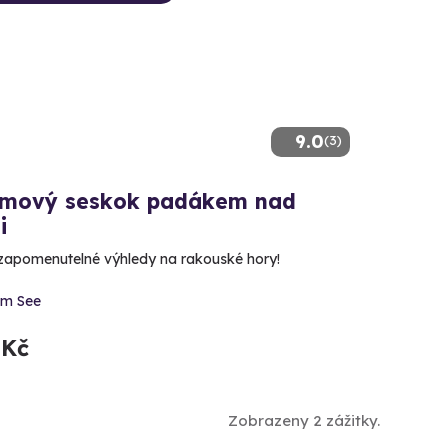
9.0
(3)
mový seskok padákem nad
i
ezapomenutelné výhledy na rakouské hory!
am See
 Kč
Zobrazeny 2 zážitky.