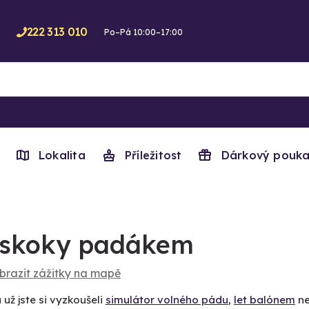
222 313 010
Po–Pá 10:00–17:00
Lokalita
Příležitost
Dárkový pouka
skoky padákem
brazit zážitky na mapě
už jste si vyzkoušeli
simulátor volného pádu
,
let balónem
ne