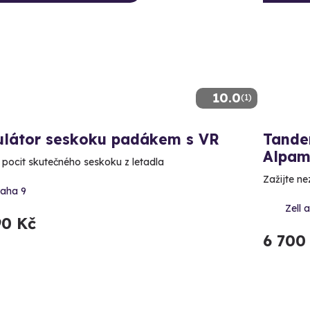
10.0
(1)
ulátor seskoku padákem s VR
Tande
Alpam
e pocit skutečného seskoku z letadla
Zažijte n
raha 9
Zell 
90 Kč
6 700