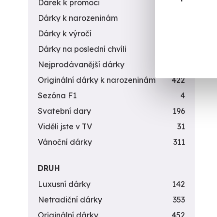
Dárek k promoci
245
Dárky k narozeninám
551
Dárky k výročí
294
Dárky na poslední chvíli
450
Nejprodávanější dárky
56
Originální dárky k narozeninám
422
Sezóna F1
4
Svatební dary
196
Viděli jste v TV
31
Vánoční dárky
311
DRUH
Luxusní dárky
142
Netradiční dárky
353
Originální dárky
452