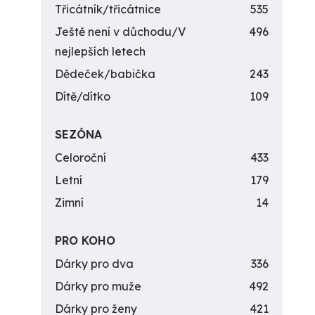
Třicátník/třicátnice
535
Ještě není v důchodu/V
496
nejlepších letech
Dědeček/babička
243
Dítě/dítko
109
SEZÓNA
Celoroční
433
Letní
179
Zimní
14
PRO KOHO
Dárky pro dva
336
Dárky pro muže
492
Dárky pro ženy
421