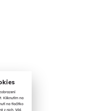
okies
zobrazení
. Kliknutím na
tí na tlačítko
é z nich. Váš