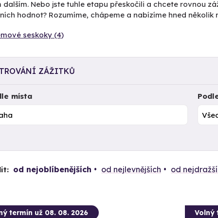
dalším. Nebo jste tuhle etapu přeskočili a chcete rovnou zá
čních hodnot? Rozumíme, chápeme a nabízíme hned několik mo
mové seskoky (4)
LTROVÁNÍ ZÁŽITKŮ
le místa
Podl
od nejoblíbenějších
od nejlevnějších
od nejdražš
it:
ný termín už 08. 08. 2026
Volný 