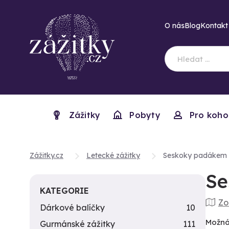
O nás
Blog
Kontakt
Zážitky
Pobyty
Pro koho
Zážitky.cz
Letecké zážitky
Seskoky padákem
Se
KATEGORIE
Zo
Dárkové balíčky
10
Možná 
Gurmánské zážitky
111