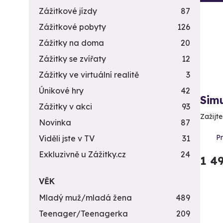
Zážitkové jízdy
87
Zážitkové pobyty
126
Zážitky na doma
20
Zážitky se zvířaty
12
Zážitky ve virtuální realitě
3
Únikové hry
42
Sim
Zážitky v akci
93
Zažijt
Novinka
87
P
Viděli jste v TV
31
Exkluzivně u Zážitky.cz
24
1 4
VĚK
Mladý muž/mladá žena
489
Teenager/Teenagerka
209