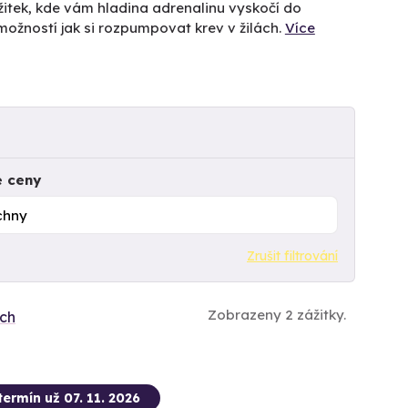
žitek, kde vám hladina adrenalinu vyskočí do
žností jak si rozpumpovat krev v žilách.
Více
e ceny
Zrušit filtrování
Zobrazeny 2 zážitky.
ích
termín už 07. 11. 2026