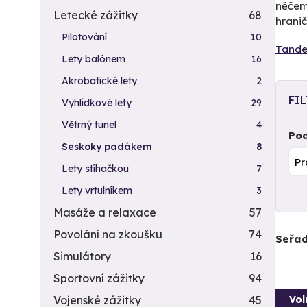
něčem 
Letecké zážitky
68
hrani
Pilotování
10
Tande
Lety balónem
16
Akrobatické lety
2
FI
Vyhlídkové lety
29
Větrný tunel
4
Pod
Seskoky padákem
8
Lety stíhačkou
7
Lety vrtulníkem
3
Masáže a relaxace
57
Povolání na zkoušku
74
Seřad
Simulátory
16
Sportovní zážitky
94
Vol
Vojenské zážitky
45