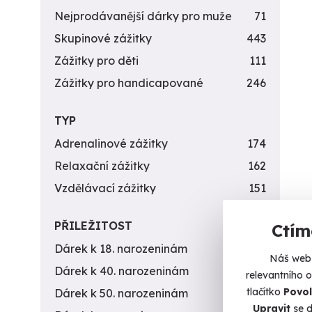
Nejprodávanější dárky pro muže
71
Skupinové zážitky
443
Zážitky pro děti
111
Zážitky pro handicapované
246
TYP
Adrenalinové zážitky
174
Relaxační zážitky
162
Vzdělávací zážitky
151
PŘILEŽITOST
Ctím
Dárek k 18. narozeninám
256
Náš web 
Dárek k 40. narozeninám
453
relevantního 
tlačítko
Povol
Dárek k 50. narozeninám
378
Upravit
se d