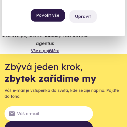
Vše umíme pojistit
Povolit vše
Upravit
Jeden nikdy neví. Máme nejvyšší
úrazové pojištění z nabídky zážitkových
agentur.
Vše o pojištění
Zbývá jeden krok,
zbytek zařídíme my
Váš e-mail je vstupenka do světa, kde se žije naplno. Pojďte
do toho.