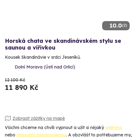
10.0
(2)
Horská chata ve skandinávském stylu se
saunou a vířivkou
Kousek Skandinávie v srdci Jeseníků.
Dolní Morava (Ústí nad Orlicí)
12 100 Kč
11 890 Kč
Zobrazit zážitky na mapě
Všichni chceme na chvíli vypnout a užít si nějaký
wellness
nebo
relaxační minidovolenou
. A obzvlášť to potřebujeme my,