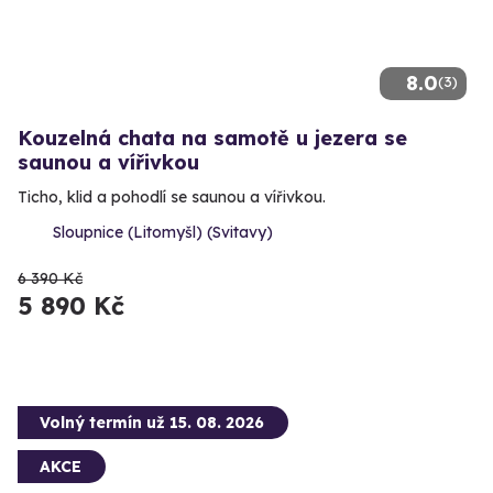
8.0
(3)
Kouzelná chata na samotě u jezera se
saunou a vířivkou
Ticho, klid a pohodlí se saunou a vířivkou.
Sloupnice (Litomyšl) (Svitavy)
6 390 Kč
5 890 Kč
Volný termín už 15. 08. 2026
AKCE