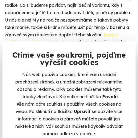
rodiče. Co si budeme povídat, najít ideální variantu, kdy si
odpočineme a ještě to tam bude bavit děti, je někdy problém.
U nás ale ne! My na rodiče nezapomínáme a takové pobyty
také máme, takže si klidně můžete užít pár temp v bazénu a
zároveň svým ratolestem dopřát třeba skvělou
hernu s
vyžítím na celý den
a nebo je vypustit na zahradě s mnoha
tajemnými (ale bezpečnými) zákoutími a sami si užít skleničku
Ctíme vaše soukromí, pojďme
s výhledem na soukromý rybníček
.
vyřešit cookies
Náš web používá cookies, které vám usnadní
procházení stránek a umožní zobrazení relevantního
Na
heureka.cz
máme
obsahu a reklamy. Díky cookies můžeme také tyto
96% spokojenost zákazníků.
stránky zlepšovat. Kliknutím na tlačítko
Povolit
vše
nám dáte souhlas s použitím všech cookies na
webu. Po kliknutí na tlačítko
Upravit
se dozvíte více
Co si o nás myslí
informací o cookies a zároveň můžete povolit jen
některé z nich. Váš souhlas můžete kdykoliv odvolat
Zobraz ohlasy
pomocí odkazu v patičce.