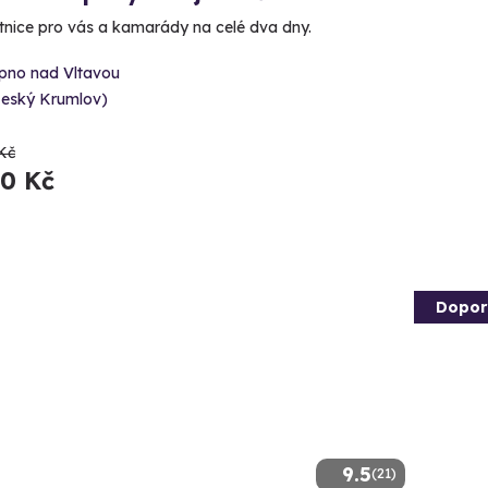
tnice pro vás a kamarády na celé dva dny.
ipno nad Vltavou
Český Krumlov)
Kč
90 Kč
Dopor
9.5
(21)