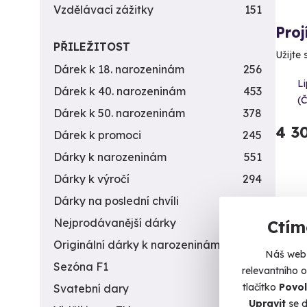
Vzdělávací zážitky
151
Proj
PŘILEŽITOST
Užijte 
Dárek k 18. narozeninám
256
L
Dárek k 40. narozeninám
453
(
Dárek k 50. narozeninám
378
4 3
Dárek k promoci
245
Dárky k narozeninám
551
Dárky k výročí
294
Dárky na poslední chvíli
450
Nejprodávanější dárky
56
Ctím
Originální dárky k narozeninám
422
Náš web 
Sezóna F1
4
relevantního 
tlačítko
Povol
Svatební dary
196
Upravit
se d