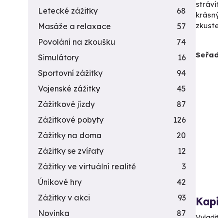
stráví
Letecké zážitky
68
krásný
zkuste
Masáže a relaxace
57
Povolání na zkoušku
74
Seřad
Simulátory
16
Sportovní zážitky
94
Vojenské zážitky
45
Zážitkové jízdy
87
Zážitkové pobyty
126
Zážitky na doma
20
Zážitky se zvířaty
12
Zážitky ve virtuální realitě
3
Únikové hry
42
Zážitky v akci
93
Kap
Novinka
87
Vyladi