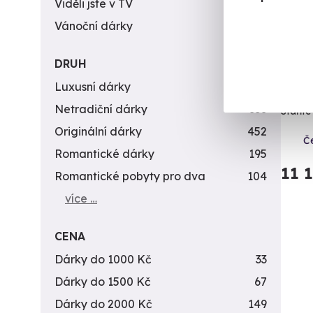
Viděli jste v TV
31
Vánoční dárky
311
DRUH
Kapi
Luxusní dárky
142
Netradiční dárky
353
Staňte 
Originální dárky
452
Č
Romantické dárky
195
11 
Romantické pobyty pro dva
104
více …
CENA
Dárky do 1000 Kč
33
Dárky do 1500 Kč
67
Dárky do 2000 Kč
149