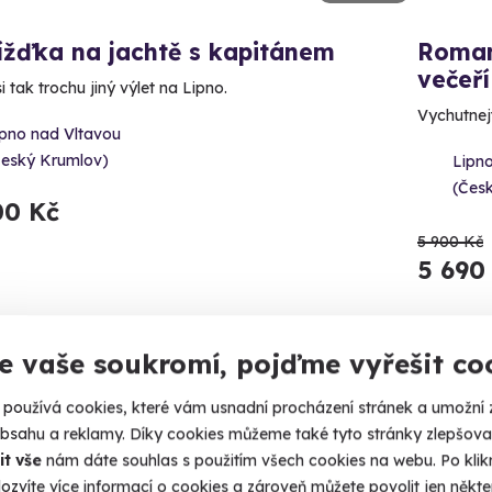
ížďka na jachtě s kapitánem
Roman
večeří
si tak trochu jiný výlet na Lipno.
Vychutnej
ipno nad Vltavou
Český Krumlov)
Lipn
(Čes
00 Kč
5 900 Kč
5 690
e vaše soukromí, pojďme vyřešit co
používá cookies, které vám usnadní procházení stránek a umožní 
obsahu a reklamy. Díky cookies můžeme také tyto stránky zlepšovat
it vše
nám dáte souhlas s použitím všech cookies na webu. Po kliknu
ozvíte více informací o cookies a zároveň můžete povolit jen někter