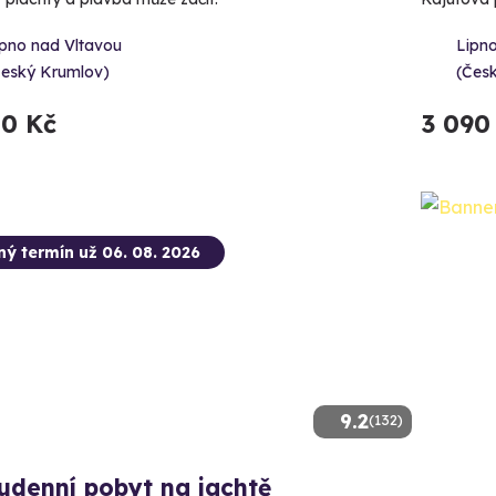
ipno nad Vltavou
Lipn
Český Krumlov)
(Čes
50 Kč
3 090
ný termín už 06. 08. 2026
9.2
(132)
udenní pobyt na jachtě