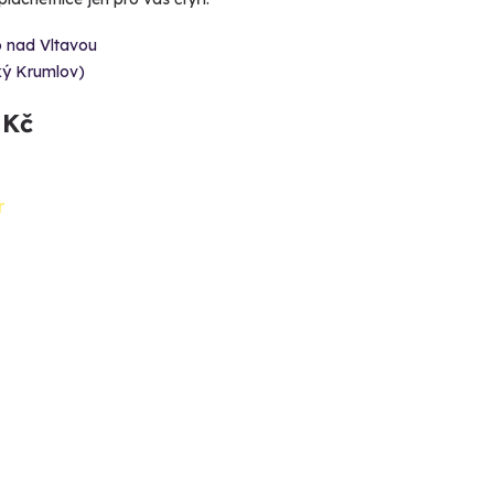
o nad Vltavou
ký Krumlov)
 Kč