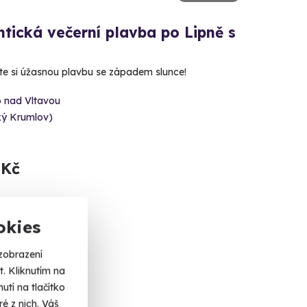
tická večerní plavba po Lipně s
te si úžasnou plavbu se západem slunce!
o nad Vltavou
ký Krumlov)
 Kč
okies
zobrazení
. Kliknutím na
tí na tlačítko
é z nich. Váš