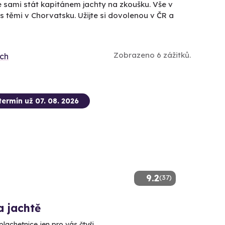
e sami stát kapitánem jachty na zkoušku. Vše v
 těmi v Chorvatsku. Užijte si dovolenou v ČR a
Zobrazeno 6 zážitků.
ích
termín už 07. 08. 2026
9.2
(37)
a jachtě
lachetnice jen pro vás čtyři.