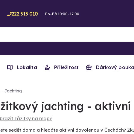
222 313 010
Po–Pá 10:00–17:00
Lokalita
Příležitost
Dárkový pouka
Jachting
žitkový jachting - aktivn
brazit zážitky na mapě
te sedět doma a hledáte aktivní dovolenou v Čechách? Zkuste