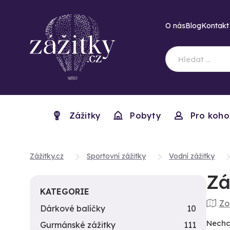
O nás
Blog
Kontakt
Zážitky
Pobyty
Pro koho
Zážitky.cz
Sportovní zážitky
Vodní zážitky
Zá
KATEGORIE
Zo
Dárkové balíčky
10
Nechce
Gurmánské zážitky
111