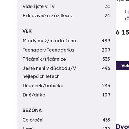
Viděli jste v TV
31
L
Exkluzivně u Zážitky.cz
24
(
6 1
VĚK
Mladý muž/mladá žena
489
Teenager/Teenagerka
209
Třicátník/třicátnice
535
Vol
Ještě není v důchodu/V
496
nejlepších letech
Dědeček/babička
243
Dítě/dítko
109
SEZÓNA
Celoroční
433
Dvo