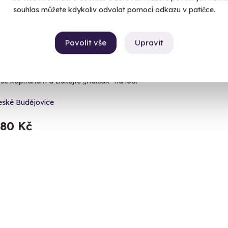
souhlas můžete kdykoliv odvolat pomocí odkazu v patičce.
Povolit vše
Upravit
tánský řidičák
se kapitánem a získejte „řidičák" na loď!
eské Budějovice
180 Kč