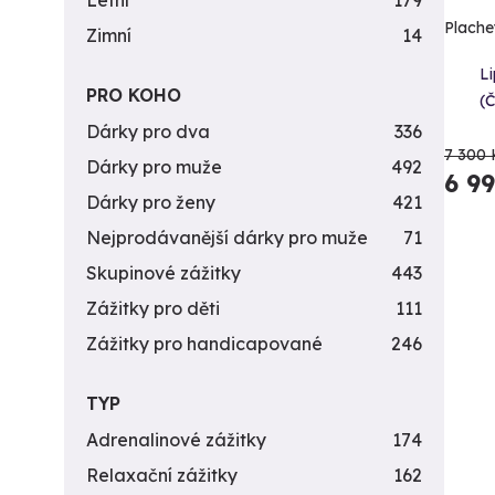
Letní
179
Plache
Zimní
14
L
PRO KOHO
(
Dárky pro dva
336
7 300 
Dárky pro muže
492
6 9
Dárky pro ženy
421
Nejprodávanější dárky pro muže
71
Skupinové zážitky
443
Zážitky pro děti
111
Zážitky pro handicapované
246
TYP
Adrenalinové zážitky
174
Relaxační zážitky
162