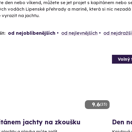
te den nebo víkend, můžete se jet projet s kapitánem nebo s
ch vodách Lipenské přehrady a marině, která si nic nezadá s
 vyrazit na jachtu.
od nejoblíbenějších
od nejlevnějších
od nejdražš
it:
Volný 
9.6
(23)
itánem jachty na zkoušku
Den n
t plachty a plavba může začít.
Kajutová p