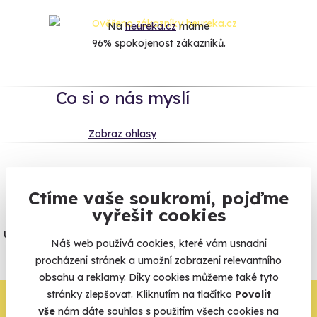
Na
heureka.cz
máme
96% spokojenost zákazníků.
Co si o nás myslí
Zobraz ohlasy
Vše umíme pojistit
Ctíme vaše soukromí, pojďme
vyřešit cookies
Jeden nikdy neví. Máme nejvyšší
úrazové pojištění z nabídky zážitkových
Náš web používá cookies, které vám usnadní
agentur.
procházení stránek a umožní zobrazení relevantního
Vše o pojištění
obsahu a reklamy. Díky cookies můžeme také tyto
stránky zlepšovat. Kliknutím na tlačítko
Povolit
Zbývá jeden krok,
vše
nám dáte souhlas s použitím všech cookies na