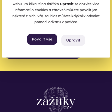
webu. Po kliknutí na tlačítko
Upravit
se dozvíte více
zbytek zařídíme my
informací o cookies a zároveň můžete povolit jen
některé z nich. Váš souhlas můžete kdykoliv odvolat
Váš e-mail je vstupenka do světa, kde se žije naplno. Pojďte
pomocí odkazu v patičce.
do toho.
Povolit vše
Upravit
Chci být u toho