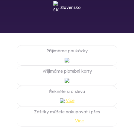
Slovensko
Přijímáme poukázky
Přijímáme platební karty
Řekněte si o slevu
Více
Zážitky můžete nakupovat i přes
Více