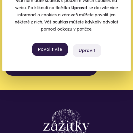
Zbývá jeden krok,
vše
nám dáte souhlas s použitím všech cookies na
webu. Po kliknutí na tlačítko
Upravit
se dozvíte více
zbytek zařídíme my
informací o cookies a zároveň můžete povolit jen
některé z nich. Váš souhlas můžete kdykoliv odvolat
Váš e-mail je vstupenka do světa, kde se žije naplno. Pojďte
pomocí odkazu v patičce.
do toho.
Povolit vše
Upravit
Chci být u toho