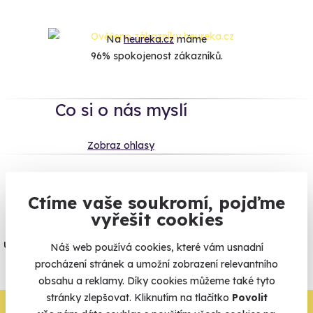
Na
heureka.cz
máme
96% spokojenost zákazníků.
Co si o nás myslí
Zobraz ohlasy
Vše umíme pojistit
Ctíme vaše soukromí, pojďme
vyřešit cookies
Jeden nikdy neví. Máme nejvyšší
úrazové pojištění z nabídky zážitkových
Náš web používá cookies, které vám usnadní
agentur.
procházení stránek a umožní zobrazení relevantního
obsahu a reklamy. Díky cookies můžeme také tyto
Vše o pojištění
stránky zlepšovat. Kliknutím na tlačítko
Povolit