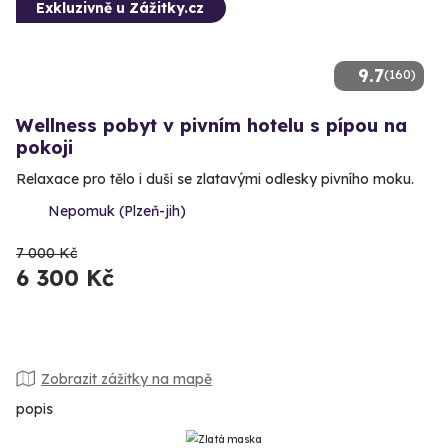
Exkluzivně u Zážitky.cz
9.7
(160)
Wellness pobyt v pivním hotelu s pípou na
pokoji
Relaxace pro tělo i duši se zlatavými odlesky pivního moku.
Nepomuk (Plzeň-jih)
7 000 Kč
6 300 Kč
Zobrazit zážitky na mapě
popis