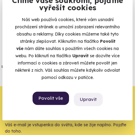
Ctíme vaše soukromí, pojďme
vyřešit cookies
Co si o nás myslí
Náš web používá cookies, které vám usnadní
Zobraz ohlasy
procházení stránek a umožní zobrazení relevantního
obsahu a reklamy. Díky cookies můžeme také tyto
Vše umíme pojistit
stránky zlepšovat. Kliknutím na tlačítko
Povolit
vše
nám dáte souhlas s použitím všech cookies na
webu. Po kliknutí na tlačítko
Upravit
se dozvíte více
Jeden nikdy neví. Máme nejvyšší
informací o cookies a zároveň můžete povolit jen
úrazové pojištění z nabídky zážitkových
některé z nich. Váš souhlas můžete kdykoliv odvolat
agentur.
pomocí odkazu v patičce.
Vše o pojištění
Zbývá jeden krok,
Povolit vše
Upravit
zbytek zařídíme my
Váš e-mail je vstupenka do světa, kde se žije naplno. Pojďte
do toho.