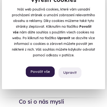
velké obrazárny, vrzající parkety skládané do geometrických
obrazců, honosné jídelny, padající most a nebo vodní příkop
Náš web používá cookies, které vám usnadní
- pobyt na zámku má své neodolatelné kouzlo a vyzkoušet si
procházení stránek a umožní zobrazení relevantního
na pár dní žít jako král se dá jen těžko odmítnout. Přestože
obsahu a reklamy. Díky cookies můžeme také tyto
prodloužený víkend nebo dovolená na některém
z našich
stránky zlepšovat. Kliknutím na tlačítko
Povolit
českých zámků
je skvělý zážitek sám o sobě, v pokladnici
vše
nám dáte souhlas s použitím všech cookies na
našich zážitků jsou ještě schované další šperky. Můžete třeba
webu. Po kliknutí na tlačítko
Upravit
se dozvíte více
z nádvoří zámku letět balónem
, užít si
wellness
nebo
informací o cookies a zároveň můžete povolit jen
neodolatelné procházky po zámeckých zahradách či se
některé z nich. Váš souhlas můžete kdykoliv odvolat
ztratit v opojných labyrintech
.
pomocí odkazu v patičce.
Povolit vše
Upravit
Na
heureka.cz
máme
96% spokojenost zákazníků.
Co si o nás myslí