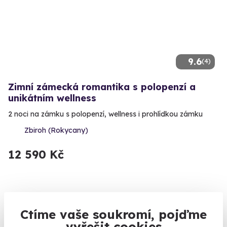
9.6
(4)
Zimní zámecká romantika s polopenzí a
unikátním wellness
2 noci na zámku s polopenzí, wellness i prohlídkou zámku
Zbiroh (Rokycany)
12 590 Kč
Zobrazit zážitky na mapě
Ctíme vaše soukromí, pojďme
Zlato, stříbro, drahé kamení, postele s nebesy a baldachýny,
vyřešit cookies