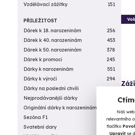
Vzdělávací zážitky
151
Vol
PŘILEŽITOST
Dárek k 18. narozeninám
256
Dárek k 40. narozeninám
453
Dárek k 50. narozeninám
378
Dárek k promoci
245
Dárky k narozeninám
551
Dárky k výročí
294
Záži
Dárky na poslední chvíli
450
zbra
Nejprodávanější dárky
56
Ctím
Z každé
Originální dárky k narozeninám
422
Náš web 
D
Sezóna F1
4
relevantního 
(+
tlačítko
Povol
Svatební dary
196
1 8
Upravit
se d