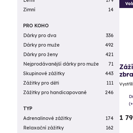
Letní
179
Vol
Zimní
14
PRO KOHO
Dárky pro dva
336
Dárky pro muže
492
Dárky pro ženy
421
Nejprodávanější dárky pro muže
71
Záži
zbra
Skupinové zážitky
443
Zážitky pro děti
111
Vystříl
Zážitky pro handicapované
246
D
(+
TYP
1 7
Adrenalinové zážitky
174
Relaxační zážitky
162