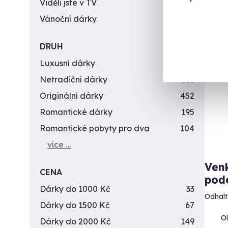
Viděli jste v TV
31
Vánoční dárky
311
DRUH
Nov
Luxusní dárky
142
Netradiční dárky
353
Originální dárky
452
Romantické dárky
195
Romantické pobyty pro dva
104
více …
Ven
CENA
pod
Dárky do 1000 Kč
33
Odhalt
Dárky do 1500 Kč
67
Ol
Dárky do 2000 Kč
149