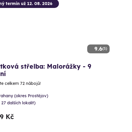
ný termín už 12. 08. 2026
9.6
(5)
tková střelba: Malorážky - 9
ní
íte celkem 72 nábojů!
rahany (okres Prostějov)
 27 dalších lokalit)
99 Kč