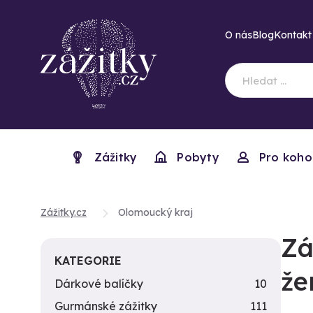
O nás
Blog
Kontakt
Zážitky
Pobyty
Pro koho
Zážitky.cz
Olomoucký kraj
Zá
KATEGORIE
že
Dárkové balíčky
10
Gurmánské zážitky
111