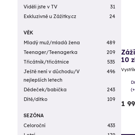
Viděli jste v TV
31
Exkluzivně u Zážitky.cz
24
VĚK
Mladý muž/mladá žena
489
Záži
Teenager/Teenagerka
209
10 z
Třicátník/třicátnice
535
Vystříl
Ještě není v důchodu/V
496
nejlepších letech
D
Dědeček/babička
243
(+
Dítě/dítko
109
1 9
SEZÓNA
Celoroční
433