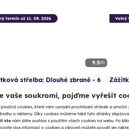
ný termín už 11. 08. 2026
Volný 
9.5
(5)
tková střelba: Dlouhé zbraně - 6
Zážitk
ní
Připravte
e vaše soukromí, pojďme vyřešit co
 zbraně si zastřílíte pětkrát - celkem 30 výstřelů.
Draha
používá cookies, které vám usnadní procházení stránek a umožní 
(+ 28
rahany (okres Prostějov)
obsahu a reklamy. Díky cookies můžeme také tyto stránky zlepšovat
 28 dalších lokalit)
1 999
it vše
nám dáte souhlas s použitím všech cookies na webu. Po kliknu
99 Kč
ozvíte více informací o cookies a zároveň můžete povolit jen někter