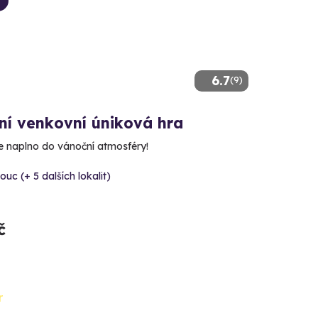
6.7
(9)
ní venkovní úniková hra
e naplno do vánoční atmosféry!
uc (+ 5 dalších lokalit)
č