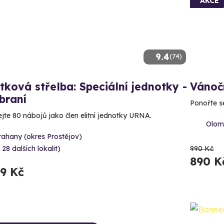
AKCE
9.4
(74)
tková střelba: Speciální jednotky -
Vánoč
braní
Ponořte s
ejte 80 nábojů jako člen elitní jednotky URNA.
Olomo
rahany (okres Prostějov)
 28 dalších lokalit)
990 Kč
890 K
99 Kč