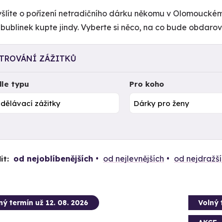
šlíte o pořízení netradičního dárku někomu v Olomouckém k
 bublinek kupte jindy. Vyberte si něco, na co bude obdaro
LTROVÁNÍ ZÁŽITKŮ
le typu
Pro koho
od nejoblíbenějších
od nejlevnějších
od nejdražš
it:
ný termín už 12. 08. 2026
Volný 