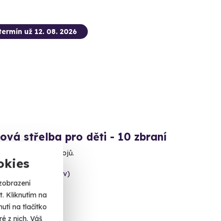
termín už 12. 08. 2026
ová střelba pro děti - 10 zbraní
 se na nálož 80 nábojů.
okies
ny (okres Prostějov)
zobrazení
 dalších lokalit)
. Kliknutím na
 Kč
tí na tlačítko
é z nich. Váš