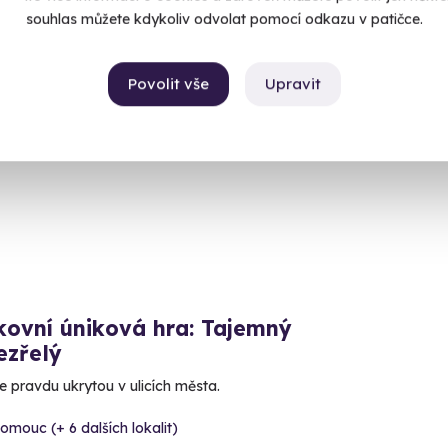
souhlas můžete kdykoliv odvolat pomocí odkazu v patičce.
Povolit vše
Upravit
inka
kovní úniková hra: Tajemný
ezřelý
e pravdu ukrytou v ulicích města.
omouc (+ 6 dalších lokalit)