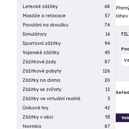
Letecké zážitky
68
Přemý
Masáže a relaxace
57
láhev
Povolání na zkoušku
74
Simulátory
16
FI
Sportovní zážitky
94
Pod
Vojenské zážitky
45
Zážitkové jízdy
87
Zážitkové pobyty
126
Zážitky na doma
20
Zážitky se zvířaty
12
Seřad
Zážitky ve virtuální realitě
3
Únikové hry
42
Zážitky v akci
93
Vol
Novinka
87