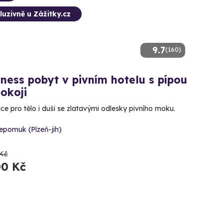
luzivně u Zážitky.cz
9.7
(160)
ness pobyt v pivním hotelu s pípou
okoji
ce pro tělo i duši se zlatavými odlesky pivního moku.
epomuk (Plzeň-jih)
Kč
00 Kč