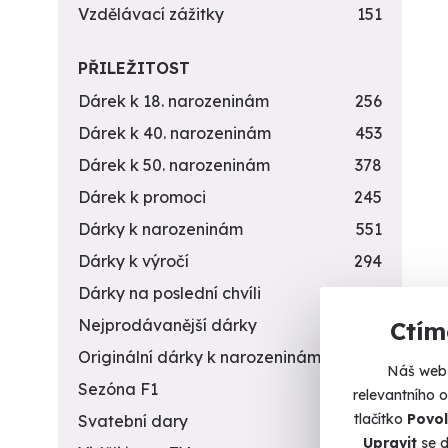
Vzdělávací zážitky
151
PŘILEŽITOST
Dárek k 18. narozeninám
256
Dárek k 40. narozeninám
453
Dárek k 50. narozeninám
378
Dárek k promoci
245
Dárky k narozeninám
551
Dárky k výročí
294
Dárky na poslední chvíli
450
Nejprodávanější dárky
56
Ctím
Originální dárky k narozeninám
422
Náš web 
Sezóna F1
4
relevantního 
tlačítko
Povol
Svatební dary
196
Upravit
se d