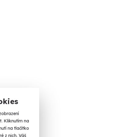
okies
zobrazení
. Kliknutím na
tí na tlačítko
é z nich. Váš