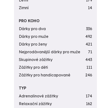
Letní
179
Zimní
14
PRO KOHO
Dárky pro dva
336
Dárky pro muže
492
Dárky pro ženy
421
Nejprodávanější dárky pro muže
71
Skupinové zážitky
443
Zážitky pro děti
111
Zážitky pro handicapované
246
TYP
Adrenalinové zážitky
174
Relaxační zážitky
162