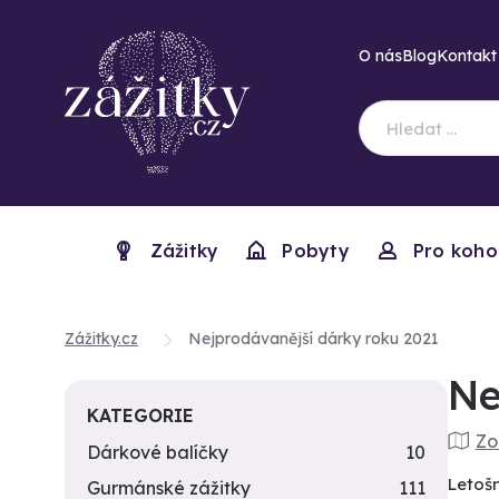
O nás
Blog
Kontakt
Zážitky
Pobyty
Pro koho
Zážitky.cz
Nejprodávanější dárky roku 2021
Ne
KATEGORIE
Zo
Dárkové balíčky
10
Letošn
Gurmánské zážitky
111