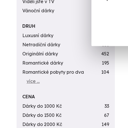
Viděli jste v TV
31
Vánoční dárky
311
DRUH
Luxusní dárky
142
Netradiční dárky
353
Originální dárky
452
Romantické dárky
195
Romantické pobyty pro dva
104
více …
CENA
Dárky do 1000 Kč
33
Dárky do 1500 Kč
67
Dárky do 2000 Kč
149