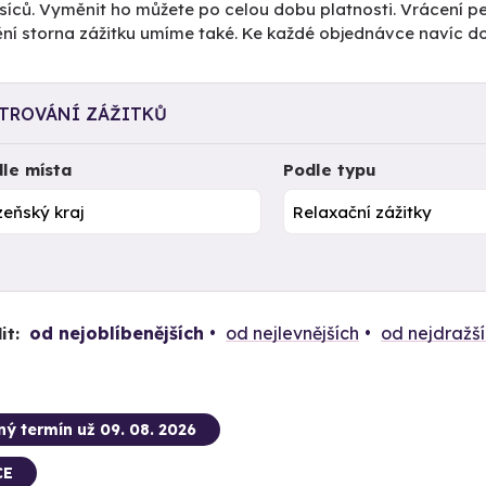
íců. Vyměnit ho můžete po celou dobu platnosti. Vrácení pe
tění storna zážitku umíme také. Ke každé objednávce navíc 
LTROVÁNÍ ZÁŽITKŮ
le místa
Podle typu
od nejoblíbenějších
od nejlevnějších
od nejdražš
it:
ný termín už 09. 08. 2026
CE