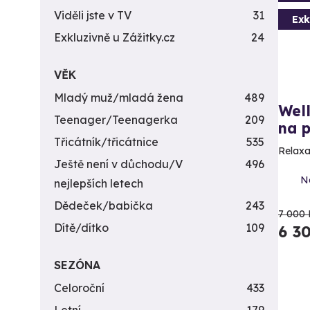
Viděli jste v TV
31
Exk
Exkluzivně u Zážitky.cz
24
VĚK
Mladý muž/mladá žena
489
Well
Teenager/Teenagerka
209
na p
Třicátník/třicátnice
535
Relaxa
Ještě není v důchodu/V
496
N
nejlepších letech
Dědeček/babička
243
7 000 
Dítě/dítko
109
6 3
SEZÓNA
Celoroční
433