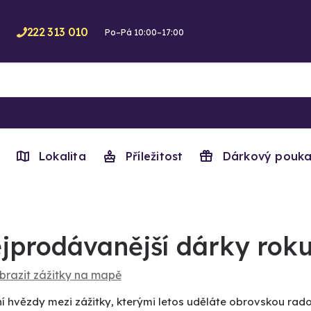
222 313 010
Po–Pá 10:00–17:00
Lokalita
Příležitost
Dárkový pouka
jprodávanější dárky roku
brazit zážitky na mapě
í hvězdy mezi zážitky, kterými letos uděláte obrovskou rad