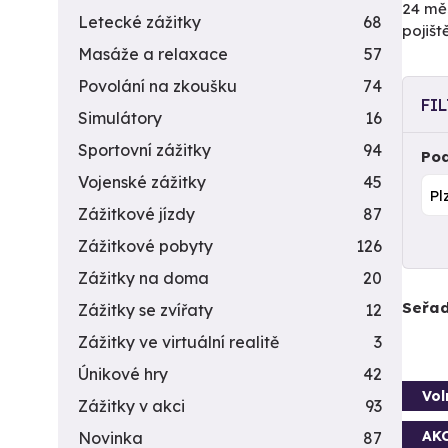
24 měs
Letecké zážitky
68
pojiš
Masáže a relaxace
57
Povolání na zkoušku
74
FI
Simulátory
16
Sportovní zážitky
94
Pod
Vojenské zážitky
45
Zážitkové jízdy
87
Zážitkové pobyty
126
Zážitky na doma
20
Seřad
Zážitky se zvířaty
12
Zážitky ve virtuální realitě
3
Únikové hry
42
Vol
Zážitky v akci
93
AK
Novinka
87