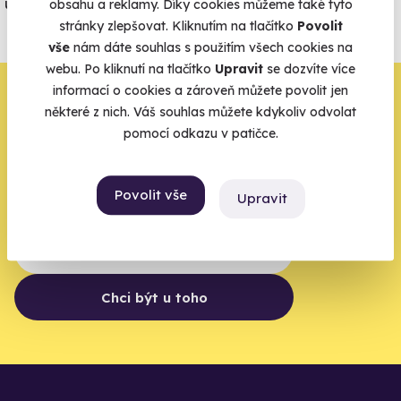
úrazové pojištění z nabídky zážitkových
obsahu a reklamy. Díky cookies můžeme také tyto
stránky zlepšovat. Kliknutím na tlačítko
Povolit
agentur.
vše
nám dáte souhlas s použitím všech cookies na
Vše o pojištění
webu. Po kliknutí na tlačítko
Upravit
se dozvíte více
informací o cookies a zároveň můžete povolit jen
Zbývá jeden krok,
některé z nich. Váš souhlas můžete kdykoliv odvolat
zbytek zařídíme my
pomocí odkazu v patičce.
Váš e-mail je vstupenka do světa, kde se žije naplno. Pojďte
Povolit vše
do toho.
Upravit
Chci být u toho