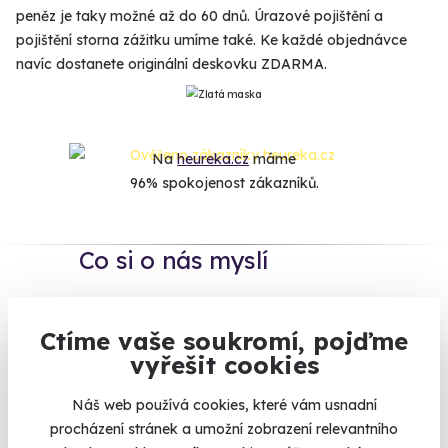
peněz je taky možné až do 60 dnů. Úrazové pojištění a
pojištění storna zážitku umíme také. Ke každé objednávce
navíc dostanete originální deskovku ZDARMA.
Na
heureka.cz
máme
96% spokojenost zákazníků.
Co si o nás myslí
Zobraz ohlasy
Ctíme vaše soukromí, pojďme
vyřešit cookies
Vše umíme pojistit
Náš web používá cookies, které vám usnadní
Jeden nikdy neví. Máme nejvyšší
procházení stránek a umožní zobrazení relevantního