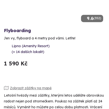
9.6
(352)
Flyboarding
Jen vy, flyboard a 4 metry pod vámi. Letíte!
Lipno (Amenity Resort)
(+ 14 dalších lokalit)
1 590 Kč
Zobrazit zážitky na mapě
Letošní hvězdy mezi zážitky, kterými letos uděláte obrovskou
radost nejen pod stromečkem. Poukaz na zážitek platí až 24
měsíců. Vyměnit ho můžete po celou dobu platnosti. Vrácení