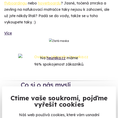
flyboardingu
nebo
hoverboardu
? Jasně, točená zmrzka a
zevling na nafukovací matračce taky nejsou k zahození, ale
už jste někdy lítali? Padá se do vody, takže se u toho
vykoupete taky. :)
Více
Na
heureka.cz
máme
96% spokojenost zákazníků.
Co si o nás myslí
Ctíme vaše soukromí, pojďme
Zobraz ohlasy
vyřešit cookies
Vše umíme pojistit
Náš web používá cookies, které vám usnadní