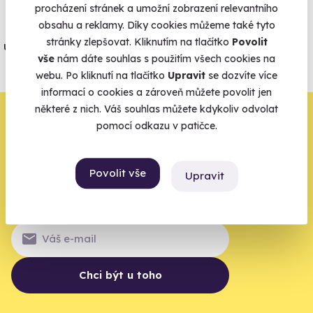
procházení stránek a umožní zobrazení relevantního
obsahu a reklamy. Díky cookies můžeme také tyto
Jeden nikdy neví. Máme nejvyšší
stránky zlepšovat. Kliknutím na tlačítko
Povolit
úrazové pojištění z nabídky zážitkových
vše
nám dáte souhlas s použitím všech cookies na
agentur.
webu. Po kliknutí na tlačítko
Upravit
se dozvíte více
Vše o pojištění
informací o cookies a zároveň můžete povolit jen
některé z nich. Váš souhlas můžete kdykoliv odvolat
Zbývá jeden krok,
pomocí odkazu v patičce.
zbytek zařídíme my
Povolit vše
Upravit
Váš e-mail je vstupenka do světa, kde se žije naplno. Pojďte
do toho.
Chci být u toho