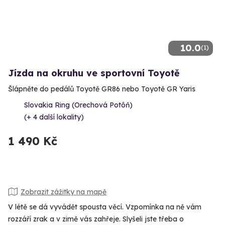
10.0
(1)
Jízda na okruhu ve sportovní Toyotě
Šlápněte do pedálů Toyotě GR86 nebo Toyotě GR Yaris
Slovakia Ring (Orechová Potôň)
(+ 4 další lokality)
1 490 Kč
Zobrazit zážitky na mapě
V létě se dá vyvádět spousta věcí. Vzpomínka na ně vám
rozzáří zrak a v zimě vás zahřeje. Slyšeli jste třeba o