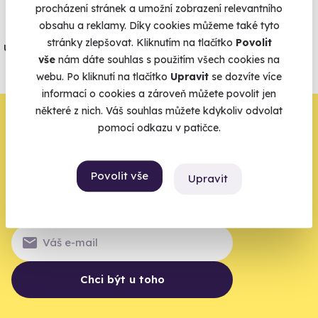
procházení stránek a umožní zobrazení relevantního
obsahu a reklamy. Díky cookies můžeme také tyto
Jeden nikdy neví. Máme nejvyšší
stránky zlepšovat. Kliknutím na tlačítko
Povolit
úrazové pojištění z nabídky zážitkových
vše
nám dáte souhlas s použitím všech cookies na
agentur.
webu. Po kliknutí na tlačítko
Upravit
se dozvíte více
Vše o pojištění
informací o cookies a zároveň můžete povolit jen
některé z nich. Váš souhlas můžete kdykoliv odvolat
Zbývá jeden krok,
pomocí odkazu v patičce.
zbytek zařídíme my
Povolit vše
Upravit
Váš e-mail je vstupenka do světa, kde se žije naplno. Pojďte
do toho.
Chci být u toho