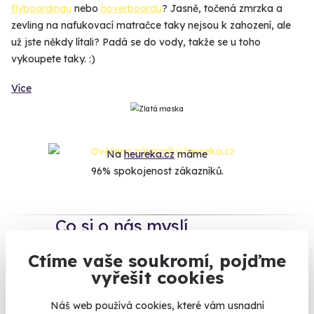
flyboardingu
nebo
hoverboardu
? Jasně, točená zmrzka a
zevling na nafukovací matračce taky nejsou k zahození, ale
už jste někdy lítali? Padá se do vody, takže se u toho
vykoupete taky. :)
Více
Na
heureka.cz
máme
96% spokojenost zákazníků.
Co si o nás myslí
Ctíme vaše soukromí, pojďme
Zobraz ohlasy
vyřešit cookies
Vše umíme pojistit
Náš web používá cookies, které vám usnadní