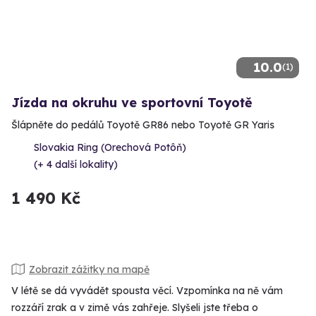
10.0
(1)
Jízda na okruhu ve sportovní Toyotě
Šlápněte do pedálů Toyotě GR86 nebo Toyotě GR Yaris
Slovakia Ring (Orechová Potôň)
(+ 4 další lokality)
1 490 Kč
Zobrazit zážitky na mapě
V létě se dá vyvádět spousta věcí. Vzpomínka na ně vám
rozzáří zrak a v zimě vás zahřeje. Slyšeli jste třeba o