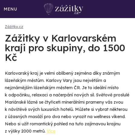
MENU
Zážitky.cz
Zážitky v Karlovarském
kraji pro skupiny, do 1500
Kč
Karlovarský kraj je velmi oblíbený zejména díky známým
lázeňským městům. Karlovy Vary jsou největším a
nejznámějším lázeňským městem ČR. Je to ideální místo
k odpočinku, relaxaci a načerpání nových sil. Světově proslulé
Mariánské lázně se čtyřiceti minerálními prameny vás zvou
k návštěvě svých luxusních hotelů. Můžete si vybrat některou
z úžasných masáží pro dva nebo vyrazit na wellness víkend.
Nebo si užít romantický pohled na tuto zajímavou krajinu
z výšky 2000 metrů.
Více