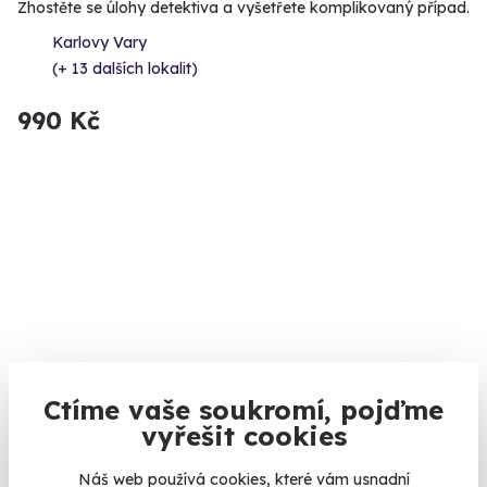
Zhostěte se úlohy detektiva a vyšetřete komplikovaný případ.
Karlovy Vary
(+ 13 dalších lokalit)
990 Kč
8.0
(1)
Ctíme vaše soukromí, pojďme
vyřešit cookies
Venkovní úniková hra: Pivní výlet do
budoucnosti
Náš web používá cookies, které vám usnadní