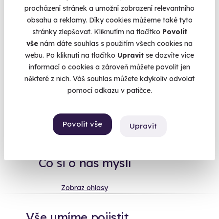
procházení stránek a umožní zobrazení relevantního
Vaše mise: zachránit pivo.
obsahu a reklamy. Díky cookies můžeme také tyto
Karlovy Vary
stránky zlepšovat. Kliknutím na tlačítko
Povolit
(+ 12 dalších lokalit)
vše
nám dáte souhlas s použitím všech cookies na
webu. Po kliknutí na tlačítko
Upravit
se dozvíte více
1 190 Kč
informací o cookies a zároveň můžete povolit jen
některé z nich. Váš souhlas můžete kdykoliv odvolat
pomocí odkazu v patičce.
Na
heureka.cz
máme
Povolit vše
96% spokojenost zákazníků.
Upravit
Co si o nás myslí
Zobraz ohlasy
Vše umíme pojistit