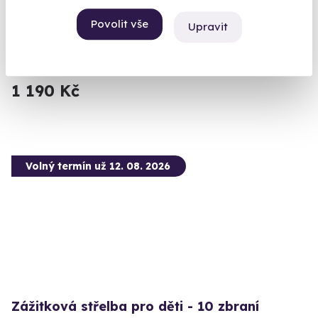
Vaše mise: zachránit pivo.
Povolit vše
Upravit
Karlovy Vary
(+ 12 dalších lokalit)
1 190 Kč
Volný termín už 12. 08. 2026
Zážitková střelba pro děti - 10 zbraní