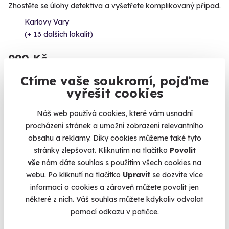
Zhostěte se úlohy detektiva a vyšetřete komplikovaný případ.
Karlovy Vary
(+ 13 dalších lokalit)
990 Kč
Ctíme vaše soukromí, pojďme
vyřešit cookies
Náš web používá cookies, které vám usnadní
procházení stránek a umožní zobrazení relevantního
obsahu a reklamy. Díky cookies můžeme také tyto
stránky zlepšovat. Kliknutím na tlačítko
Povolit
vše
nám dáte souhlas s použitím všech cookies na
webu. Po kliknutí na tlačítko
Upravit
se dozvíte více
informací o cookies a zároveň můžete povolit jen
8.0
(1)
některé z nich. Váš souhlas můžete kdykoliv odvolat
pomocí odkazu v patičce.
Venkovní úniková hra: Pivní výlet do
budoucnosti