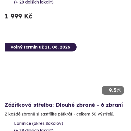
(+ 28 dalších lokalit)
1 999 Kč
Volný termín už 11. 08. 2026
9.5
(5)
Zážitková střelba: Dlouhé zbraně - 6 zbraní
Z každé zbraně si zastřílíte pětkrát - celkem 30 výstřelů.
Lomnice (okres Sokolov)
(+ 28 dalších lokalit)