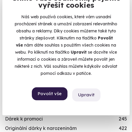
vyřešit cookies
Dědeček/babička
243
Dítě/dítko
109
Náš web používá cookies, které vám usnadní
procházení stránek a umožní zobrazení relevantního
TYP
obsahu a reklamy. Díky cookies můžeme také tyto
stránky zlepšovat. Kliknutím na tlačítko
Povolit
Relaxační zážitky
162
vše
nám dáte souhlas s použitím všech cookies na
Adrenalinové zážitky
174
webu. Po kliknutí na tlačítko
Upravit
se dozvíte více
Vzdělávací zážitky
151
informací o cookies a zároveň můžete povolit jen
některé z nich. Váš souhlas můžete kdykoliv odvolat
PŘILEŽITOST
pomocí odkazu v patičce.
Svatební dary
196
Vánoční dárky
311
Povolit vše
Upravit
Dárky k narozeninám
551
Dárky k výročí
294
Dárek k promoci
245
Originální dárky k narozeninám
422