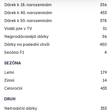
Dárek k 18. narozeninám
256
Dárek k 40. narozeninám
453
Dárek k 50. narozeninám
378
Viděli jste v TV
31
Nejprodávanější dárky
56
Dárky na poslední chvíli
450
Sezóna F1
4
SEZÓNA
Letní
179
Zimní
14
Celoroční
433
DRUH
Netradiční dárky
353