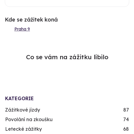
Kde se zážitek koná
Praha 9
Co se vám na zážitku líbilo
KATEGORIE
Zážitkové jízdy
87
Povolání na zkoušku
74
Letecké zážitky
68