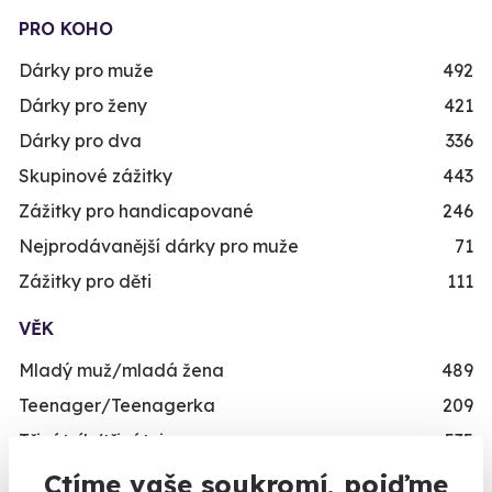
PRO KOHO
Dárky pro muže
492
Dárky pro ženy
421
Dárky pro dva
336
Skupinové zážitky
443
Zážitky pro handicapované
246
Nejprodávanější dárky pro muže
71
Zážitky pro děti
111
VĚK
Mladý muž/mladá žena
489
Teenager/Teenagerka
209
Třicátník/třicátnice
535
Ještě není v důchodu/V nejlepších letech
496
Ctíme vaše soukromí, pojďme