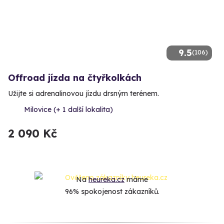
9.5
(106)
Offroad jízda na čtyřkolkách
Užijte si adrenalinovou jízdu drsným terénem.
Milovice (+ 1 další lokalita)
2 090 Kč
Na
heureka.cz
máme
96% spokojenost zákazníků.