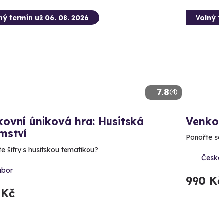
ný termín už 06. 08. 2026
Volný 
7.8
(4)
ovní úniková hra: Husitská
Venko
mství
Ponořte s
te šifry s husitskou tematikou?
Česk
ábor
990 K
 Kč