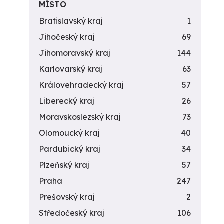
MÍSTO
Bratislavský kraj
1
Jihočeský kraj
69
Jihomoravský kraj
144
Karlovarský kraj
63
Královehradecký kraj
57
Liberecký kraj
26
Moravskoslezský kraj
73
Olomoucký kraj
40
Pardubický kraj
34
Plzeňský kraj
57
Praha
247
Prešovský kraj
2
Středočeský kraj
106