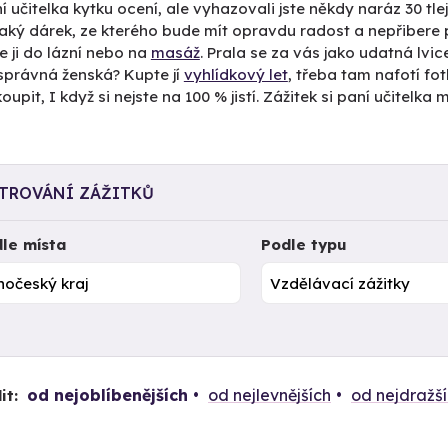
í učitelka kytku ocení, ale vyhazovali jste někdy naráz 30 tlej
aký dárek, ze kterého bude mít opravdu radost a nepřibere po
e ji do lázní nebo na
masáž
. Prala se za vás jako udatná lvic
správná ženská? Kupte jí
vyhlídkový let
, třeba tam nafotí fo
oupit, I když si nejste na 100 % jistí. Zážitek si paní učitelk
LTROVÁNÍ ZÁŽITKŮ
le místa
Podle typu
od nejoblíbenějších
od nejlevnějších
od nejdražš
it: