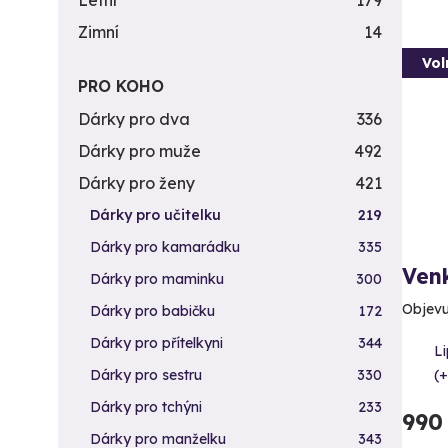
Letní
179
Zimní
14
Vol
PRO KOHO
Dárky pro dva
336
Dárky pro muže
492
Dárky pro ženy
421
Dárky pro učitelku
219
Dárky pro kamarádku
335
Venk
Dárky pro maminku
300
Objevu
Dárky pro babičku
172
Dárky pro přítelkyni
344
L
(+
Dárky pro sestru
330
Dárky pro tchýni
233
990
Dárky pro manželku
343