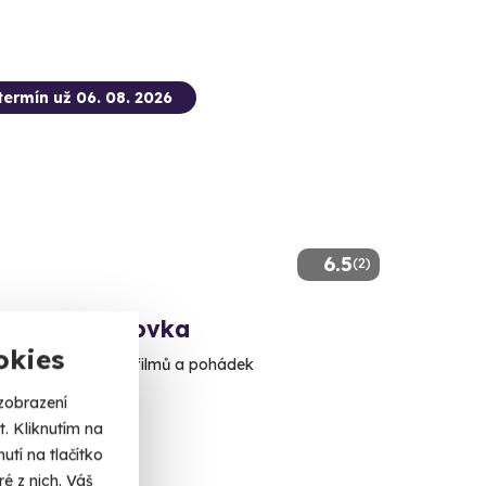
termín už 06. 08. 2026
6.5
(2)
vá autoúnikovka
okies
stopách slavných filmů a pohádek
zobrazení
 Čechy
. Kliknutím na
alší lokalita)
tí na tlačítko
é z nich. Váš