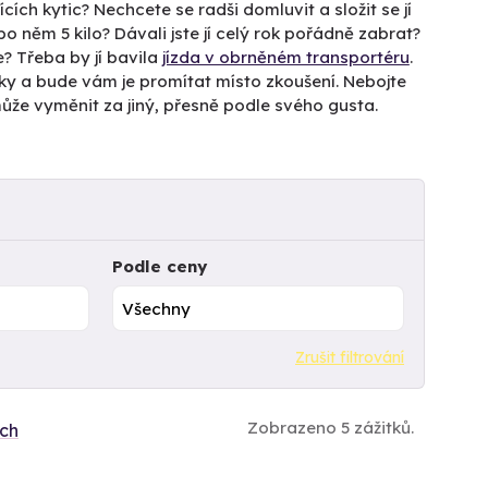
ících kytic? Nechcete se radši domluvit a složit se jí
 něm 5 kilo? Dávali jste jí celý rok pořádně zabrat?
e? Třeba by jí bavila
jízda v obrněném transportéru
.
tky a bude vám je promítat místo zkoušení. Nebojte
a může vyměnit za jiný, přesně podle svého gusta.
Podle ceny
Zrušit filtrování
Zobrazeno 5 zážitků.
ích