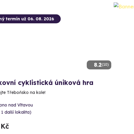
ný termín už 06. 08. 2026
8.2
(10)
ovní cyklistická úniková hra
jte Třeboňsko na kole!
ipno nad Vltavou
 1 další lokalita)
 Kč