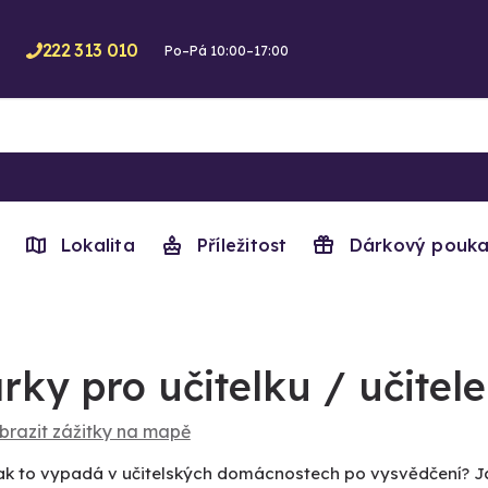
222 313 010
Po–Pá 10:00–17:00
Lokalita
Příležitost
Dárkový pouka
rky pro učitelku / učitele
brazit zážitky na mapě
 jak to vypadá v učitelských domácnostech po vysvědčení? J