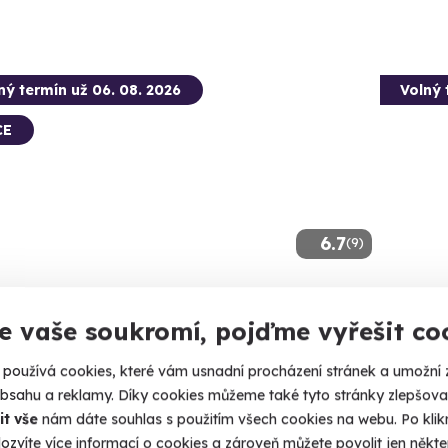
ný termín už 06. 08. 2026
Volný 
CE
6.7
(9)
oční venkovní úniková hra
Filmo
e vaše soukromí, pojďme vyřešit co
e se naplno do vánoční atmosféry!
Autem po 
používá cookies, které vám usnadní procházení stránek a umožní 
eské Budějovice
Jižní
obsahu a reklamy. Díky cookies můžeme také tyto stránky zlepšovat
 5 dalších lokalit)
(+ 1 d
it vše
nám dáte souhlas s použitím všech cookies na webu. Po kliknu
ozvíte více informací o cookies a zároveň můžete povolit jen někter