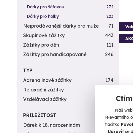
Dárky pro šéfovou
272
Dárky pro holky
223
Nejprodávanější dárky pro muže
71
Vol
Skupinové zážitky
443
AK
Zážitky pro děti
111
Zážitky pro handicapované
246
TYP
Adrenalinové zážitky
174
Ván
Relaxační zážitky
162
Ctím
Vzdělávací zážitky
151
Ponořt
Náš web 
Č
PŘILEŽITOST
relevantního 
(+
tlačítko
Povol
Dárek k 18. narozeninám
256
Upravit
se d