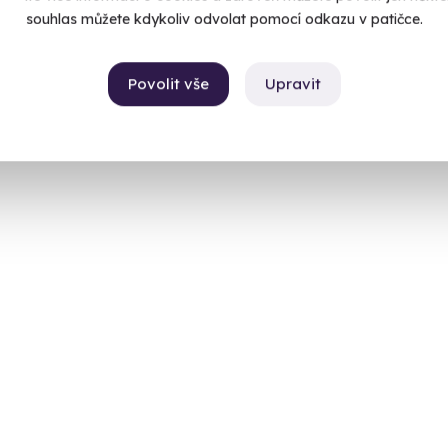
990 K
č
souhlas můžete kdykoliv odvolat pomocí odkazu v patičce.
 Kč
Povolit vše
Upravit