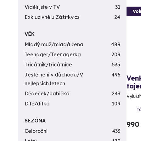
Viděli jste v TV
31
Vol
Exkluzivně u Zážitky.cz
24
VĚK
Mladý muž/mladá žena
489
Teenager/Teenagerka
209
Třicátník/třicátnice
535
Ještě není v důchodu/V
496
Venk
nejlepších letech
taje
Dědeček/babička
243
Vyluští
Dítě/dítko
109
T
SEZÓNA
990
Celoroční
433