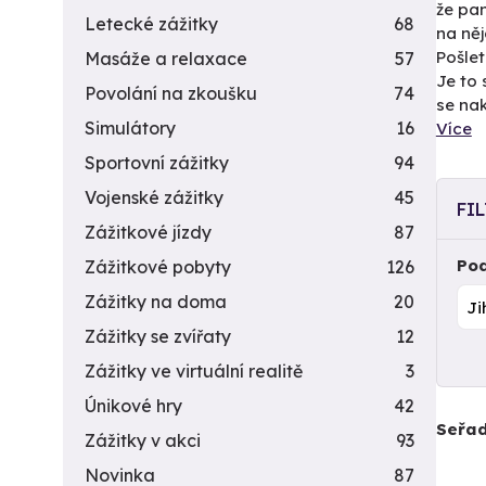
že pan
Letecké zážitky
68
na něj
Pošlet
Masáže a relaxace
57
Je to 
Povolání na zkoušku
74
se nak
Simulátory
16
Více
Sportovní zážitky
94
Vojenské zážitky
45
FI
Zážitkové jízdy
87
Pod
Zážitkové pobyty
126
Zážitky na doma
20
Zážitky se zvířaty
12
Zážitky ve virtuální realitě
3
Únikové hry
42
Seřad
Zážitky v akci
93
Novinka
87