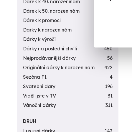
990 K
Dárek k 40. narozeninám
453
890
Dárek k 50. narozeninám
378
Dárek k promoci
245
Dárky k narozeninám
551
Dárky k výročí
294
Dárky na poslední chvíli
450
Nejprodávanější dárky
56
Originální dárky k narozeninám
422
Sezóna F1
4
Svatební dary
196
Viděli jste v TV
31
Vánoční dárky
311
DRUH
Luxusní dárky
142