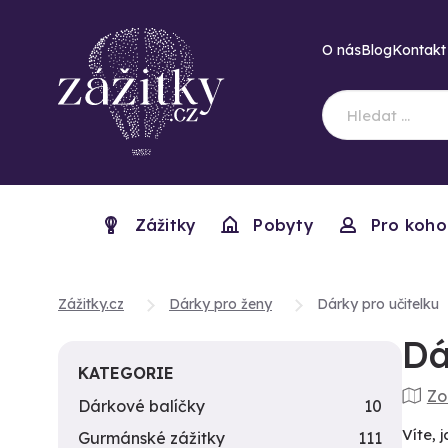
O nás
Blog
Kontakt
Zážitky
Pobyty
Pro koho
Zážitky.cz
Dárky pro ženy
Dárky pro učitelku
Dá
KATEGORIE
Zo
Dárkové balíčky
10
Víte,
Gurmánské zážitky
111