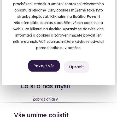
protože je zvyklá vařit si už 30 let po svém? Darujte seniorům
procházení stránek a umožní zobrazení relevantního
raději
zážitek
. Určitě ocení třeba
masáž
, výlet, nebo i něco
obsahu a reklamy. Díky cookies můžeme také tyto
lehce
adrenalinového
. Vždyť i v jejich oblíbeném filmu
stránky zlepšovat. Kliknutím na tlačítko
Povolit
dědeček s babičkou letěli balónem. :) A když se s výběrem
vše
nám dáte souhlas s použitím všech cookies na
netrefíte, nezoufejte. Obdarovaný si zážitek může vyměnit za
webu. Po kliknutí na tlačítko
Upravit
se dozvíte více
jiný, přesně podle svého gusta
Více
informací o cookies a zároveň můžete povolit jen
některé z nich. Váš souhlas můžete kdykoliv odvolat
pomocí odkazu v patičce.
Na
heureka.cz
máme
Povolit vše
96% spokojenost zákazníků.
Upravit
Co si o nás myslí
Zobraz ohlasy
Vše umíme pojistit