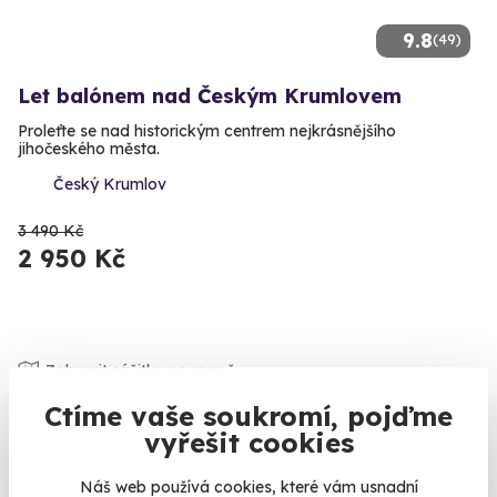
9.8
(49)
Let balónem nad Českým Krumlovem
Proleťte se nad historickým centrem nejkrásnějšího
jihočeského města.
Český Krumlov
3 490 Kč
2 950 Kč
Zobrazit zážitky na mapě
„Co by sis přála k Vánocům, babi?“ - „Ale se mnou si
Ctíme vaše soukromí, pojďme
nedělejte škodu, já už nic nepotřebuju.“ Připomíná vám to
vyřešit cookies
něco? A přesto jste neposlechli, dali jste babičce moderního
kuchyňského robota a teď se rozčilujete, že ho nepoužívá,
Náš web používá cookies, které vám usnadní