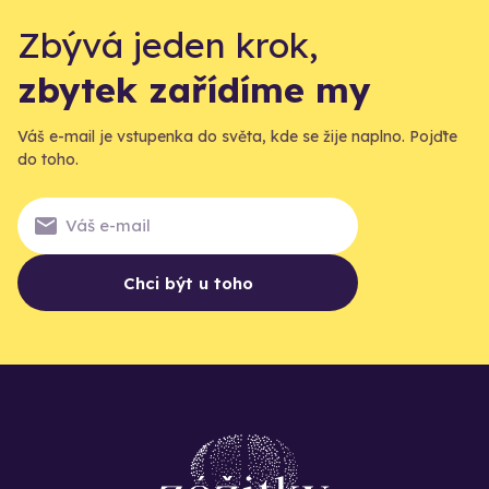
Zbývá jeden krok,
zbytek zařídíme my
Váš e-mail je vstupenka do světa, kde se žije naplno. Pojďte
do toho.
Chci být u toho