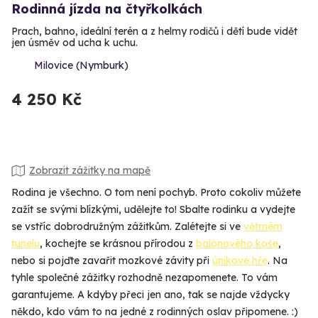
Rodinná jízda na čtyřkolkách
Prach, bahno, ideální terén a z helmy rodičů i dětí bude vidět
jen úsměv od ucha k uchu.
Milovice (Nymburk)
4 250 Kč
Zobrazit zážitky na mapě
Rodina je všechno. O tom není pochyb. Proto cokoliv můžete
zažít se svými blízkými, udělejte to! Sbalte rodinku a vydejte
se vstříc dobrodružným zážitkům. Zalétejte si ve
větrném
tunelu
, kochejte se krásnou přírodou z
balónového koše
,
nebo si pojďte zavařit mozkové závity při
únikové hře
. Na
tyhle společné zážitky rozhodně nezapomenete. To vám
garantujeme. A kdyby přeci jen ano, tak se najde vždycky
někdo, kdo vám to na jedné z rodinných oslav připomene. :)