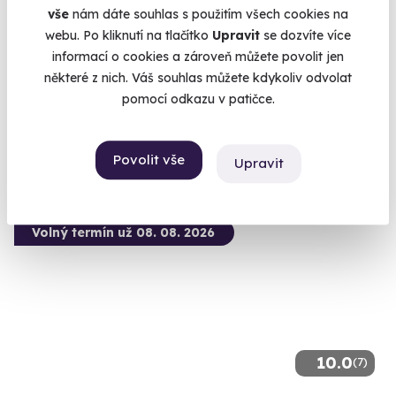
vše
nám dáte souhlas s použitím všech cookies na
webu. Po kliknutí na tlačítko
Upravit
se dozvíte více
Rodinná jízda v buggy Can-am Maverick
informací o cookies a zároveň můžete povolit jen
Projeďte se s rodinkou jako na Rallye Dakar!
některé z nich. Váš souhlas můžete kdykoliv odvolat
Milovice (Nymburk)
pomocí odkazu v patičce.
4 490 Kč
Povolit vše
Upravit
Volný termín už 08. 08. 2026
10.0
(7)