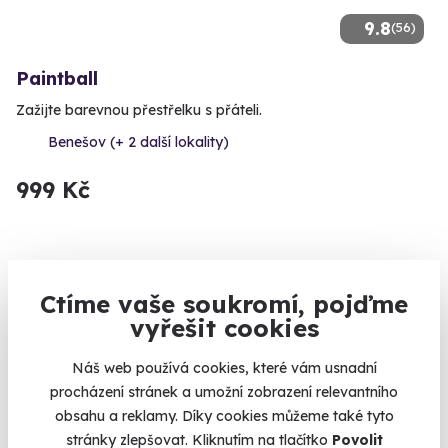
9.8
(56)
Paintball
Zažijte barevnou přestřelku s přáteli.
Benešov (+ 2 další lokality)
999 Kč
Volný termín už 08. 08. 2026
Ctíme vaše soukromí, pojďme
vyřešit cookies
Náš web používá cookies, které vám usnadní
procházení stránek a umožní zobrazení relevantního
obsahu a reklamy. Díky cookies můžeme také tyto
stránky zlepšovat. Kliknutím na tlačítko
Povolit
10.0
(2)