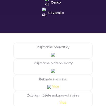
Česko
Slovensko
Přijímáme poukázky
Přijímáme platební karty
Řekněte si o slevu
Více
Zážitky můžete nakupovat i přes
Více