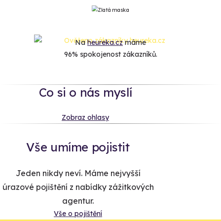
Na
heureka.cz
máme
96% spokojenost zákazníků.
Co si o nás myslí
Zobraz ohlasy
Vše umíme pojistit
Jeden nikdy neví. Máme nejvyšší
úrazové pojištění z nabídky zážitkových
agentur.
Vše o pojištění