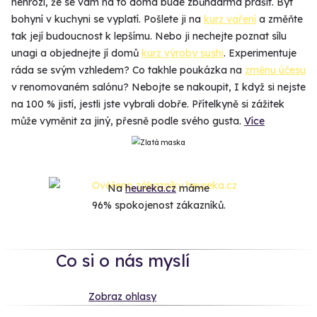
nehrozí, že se vám na to doma bude zbůhdarma prášit. Být
bohyní v kuchyni se vyplatí. Pošlete ji na
kurz vaření
a změňte
tak její budoucnost k lepšímu. Nebo ji nechejte poznat sílu
unagi a objednejte jí domů
kurz výroby sushi
. Experimentuje
ráda se svým vzhledem? Co takhle poukázka na
změnu účesu
v renomovaném salónu? Nebojte se nakoupit, I když si nejste
na 100 % jistí, jestli jste vybrali dobře. Přítelkyně si zážitek
může vyměnit za jiný, přesně podle svého gusta.
Více
Na
heureka.cz
máme
96% spokojenost zákazníků.
Co si o nás myslí
Zobraz ohlasy