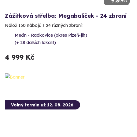
9.8
(48)
Zážitková střelba: Megabalíček - 24 zbraní
Nálož 130 nábojů z 24 různých zbraní!
Mečín - Radkovice (okres Plzeň-jih)
(+ 28 dalších lokalit)
4 999 Kč
Volný termín už 12. 08. 2026