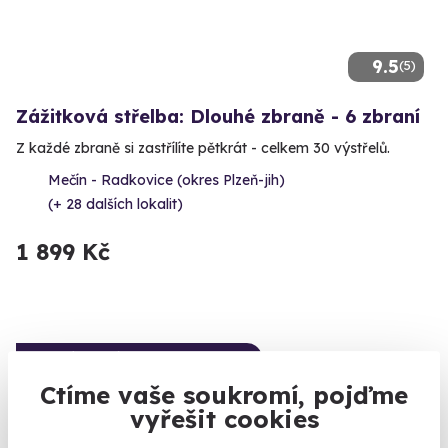
9.5
(5)
Zážitková střelba: Dlouhé zbraně - 6 zbraní
Z každé zbraně si zastřílíte pětkrát - celkem 30 výstřelů.
Mečín - Radkovice (okres Plzeň-jih)
(+ 28 dalších lokalit)
1 899 Kč
Volný termín už 12. 08. 2026
Ctíme vaše soukromí, pojďme
vyřešit cookies