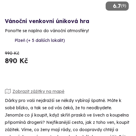
6.7
(9)
Vánoční venkovní úniková hra
Ponořte se naplno do vánoční atmosféry!
Plzeň (+ 5 dalších lokalit)
990 Kč
890 Kč
Zobrazit zážitky na mapě
Dárky pro vaši nejdražší se někdy vybírají špatně. Máte k
sobě blízko, a tak se od vás čeká, že to neodbydete.
Jenomže co jí koupit, když skříň praská ve švech a koupelna
připomíná drogerii? Nejfikanější cesta, jak z toho ven, koupit
zážitek. Víme, co ženy mají rády, co doopravdy chtějí a