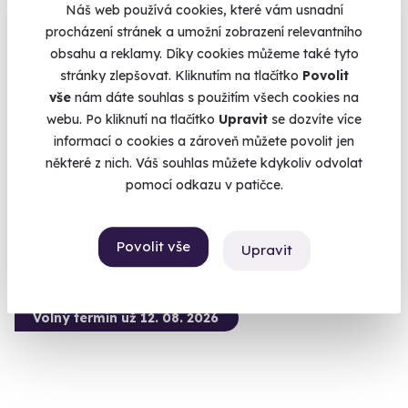
Náš web používá cookies, které vám usnadní
procházení stránek a umožní zobrazení relevantního
10.0
(2)
obsahu a reklamy. Díky cookies můžeme také tyto
stránky zlepšovat. Kliknutím na tlačítko
Povolit
Zážitková střelba: Pistole a pušky - 6 zbraní
vše
nám dáte souhlas s použitím všech cookies na
webu. Po kliknutí na tlačítko
Upravit
se dozvíte více
Čeká vás 60 výstřelů!
informací o cookies a zároveň můžete povolit jen
Mečín - Radkovice (okres Plzeň-jih)
některé z nich. Váš souhlas můžete kdykoliv odvolat
(+ 28 dalších lokalit)
pomocí odkazu v patičce.
3 599 Kč
Povolit vše
Upravit
Volný termín už 12. 08. 2026