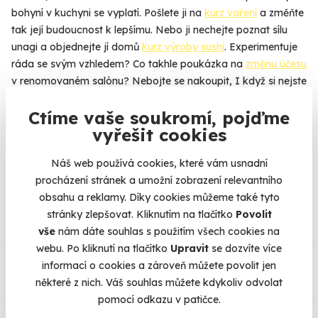
bohyní v kuchyni se vyplatí. Pošlete ji na
kurz vaření
a změňte
tak její budoucnost k lepšímu. Nebo ji nechejte poznat sílu
unagi a objednejte jí domů
kurz výroby sushi
. Experimentuje
ráda se svým vzhledem? Co takhle poukázka na
změnu účesu
v renomovaném salónu? Nebojte se nakoupit, I když si nejste
na 100 % jistí, jestli jste vybrali dobře. Přítelkyně si zážitek
Ctíme vaše soukromí, pojďme
může vyměnit za jiný, přesně podle svého gusta.
Více
vyřešit cookies
Náš web používá cookies, které vám usnadní
procházení stránek a umožní zobrazení relevantního
Na
heureka.cz
máme
obsahu a reklamy. Díky cookies můžeme také tyto
96% spokojenost zákazníků.
stránky zlepšovat. Kliknutím na tlačítko
Povolit
vše
nám dáte souhlas s použitím všech cookies na
webu. Po kliknutí na tlačítko
Upravit
se dozvíte více
Co si o nás myslí
informací o cookies a zároveň můžete povolit jen
některé z nich. Váš souhlas můžete kdykoliv odvolat
Zobraz ohlasy
pomocí odkazu v patičce.