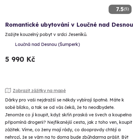
7.5
(5)
Romantické ubytování v Loučné nad Desnou
Zažijte kouzelný pobyt v srdci Jeseníků.
Loučná nad Desnou (Šumperk)
5 990 Kč
Zobrazit zážitky na mapě
Dárky pro vaši nejdražší se někdy vybírají špatně. Máte k
sobě blízko, a tak se od vás čeká, že to neodbydete.
Jenomže co jí koupit, když skříň praská ve švech a koupelna
připomíná drogerii? Nejfikanější cesta, jak z toho ven, koupit
zážitek. Víme, co ženy mají rády, co doopravdy chtějí a
nehrozí, že se vám na to doma bude zbůhdarma prášit. Být