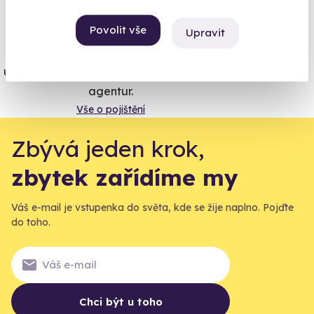
Vše umíme pojistit
Povolit vše
Upravit
Jeden nikdy neví. Máme nejvyšší
úrazové pojištění z nabídky zážitkových
agentur.
Vše o pojištění
Zbývá jeden krok,
zbytek zařídíme my
Váš e-mail je vstupenka do světa, kde se žije naplno. Pojďte
do toho.
Chci být u toho