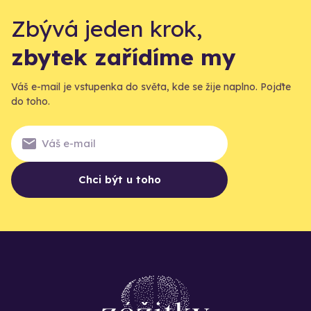
Zbývá jeden krok,
zbytek zařídíme my
Váš e-mail je vstupenka do světa, kde se žije naplno. Pojďte
do toho.
Chci být u toho