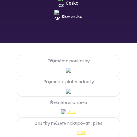
Česko
Slovensko
Přijímáme poukázky
Přijímáme platební karty
Řekněte si o slevu
Více
Zážitky můžete nakupovat i přes
Více