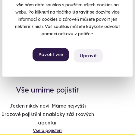
vše
nám dáte souhlas s použitím všech cookies na
webu. Po kliknutí na tlačítko
Upravit
se dozvíte více
informací o cookies a zároveň můžete povolit jen
Na
heureka.cz
máme
některé z nich. Váš souhlas můžete kdykoliv odvolat
96% spokojenost zákazníků.
pomocí odkazu v patičce.
Povolit vše
Co si o nás myslí
Upravit
Zobraz ohlasy
Vše umíme pojistit
Jeden nikdy neví. Máme nejvyšší
úrazové pojištění z nabídky zážitkových
agentur.
Vše o pojištění