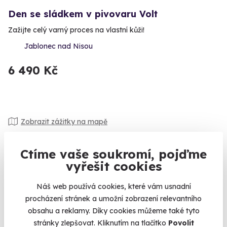
Den se sládkem v pivovaru Volt
Zažijte celý varný proces na vlastní kůži!
Jablonec nad Nisou
6 490 Kč
Zobrazit zážitky na mapě
Chcete obdarovat více kamarádů najednou, ale na pronájem
atolu v tichomoří zatím nemáte? Nevadí, prostě pořiďte
Ctíme vaše soukromí, pojďme
zážitek a staňte se tím nejoblíbenějším kamarádem, co pro
vyřešit cookies
partu udělal něco nezapomenutelného. Co třeba
víkend v
divočině
s expertem na přežití? Nechtěli byste se
projet na
Náš web používá cookies, které vám usnadní
jachtě
? Nebo si zahrát
únikovou hru
? Možností je spousta.
procházení stránek a umožní zobrazení relevantního
Nebojte se vybírat, zakoupené zážitky lze snadno a zdarma
obsahu a reklamy. Díky cookies můžeme také tyto
vyměnit za jiné.
stránky zlepšovat. Kliknutím na tlačítko
Povolit