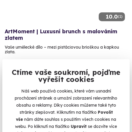
10.0
(1)
ArtMoment | Luxusní brunch s malováním
zlatem
Vaše umělecké dílo – mezi pistáciovou brioškou a kapkou
zlata.
Pardubice (+ 2 další lokality)
Ctíme vaše soukromí, pojďme
1 990 Kč
vyřešit cookies
Náš web používá cookies, které vám usnadní
procházení stránek a umožní zobrazení relevantního
obsahu a reklamy. Díky cookies můžeme také tyto
Volný termín už 10. 08. 2026
stránky zlepšovat. Kliknutím na tlačítko
Povolit
vše
nám dáte souhlas s použitím všech cookies na
webu. Po kliknutí na tlačítko
Upravit
se dozvíte více