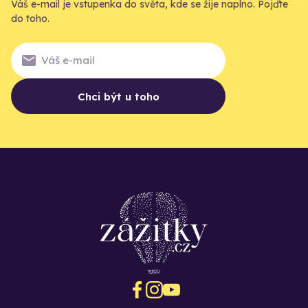
Váš e-mail je vstupenka do světa, kde se žije naplno. Pojďte
do toho.
Chci být u toho