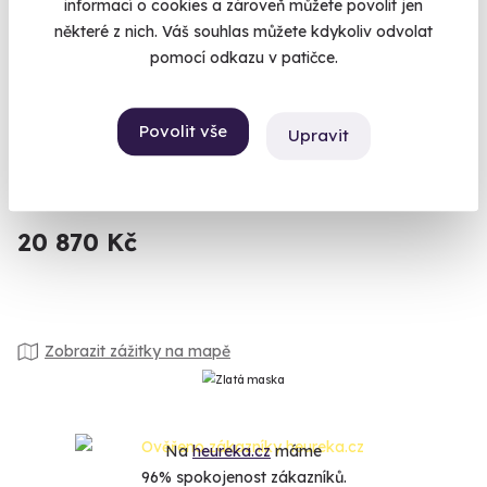
informací o cookies a zároveň můžete povolit jen
některé z nich. Váš souhlas můžete kdykoliv odvolat
pomocí odkazu v patičce.
9.3
(8)
Rodinný let balónem
Povolit vše
Upravit
Vzhůru do oblak s celou rodinou.
Chrudim (+ 41 dalších lokalit)
20 870 Kč
Zobrazit zážitky na mapě
Na
heureka.cz
máme
96% spokojenost zákazníků.